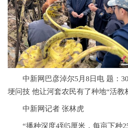
中新网巴彦淖尔5月8日电 题：3
埂问技 他让河套农民有了种地“活教
中新网记者 张林虎
“播种深度4到5厘米，每亩下种2