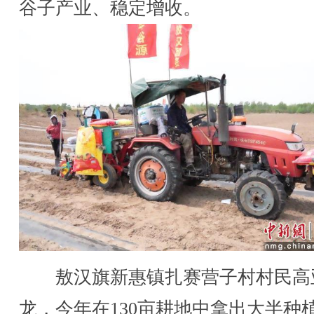
谷子产业、稳定增收。
敖汉旗新惠镇扎赛营子村村民高
龙，今年在130亩耕地中拿出大半种