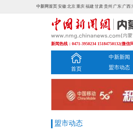
中新网首页
|
安徽
|
北京
|
重庆
|
福建
|
甘肃
|
贵州
|
广东
|
广西
|
新闻热线：0471-3950234 15184750132(微信
中新新闻
盟市动态
首页
盟市动态