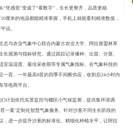
“凭感觉”变成了“看数字”，生长更整齐，品质更稳
下10厘米的地温都能精准掌握，手机上就能看到精准数值，
谢平说。
态与农业气象中心联合内蒙古农业大学、阿拉善盟林草
生长观测与指标研究。通过跟踪记录播种、出苗、分蘖、
适宜温湿度、最佳采收期等专属气象指标。在气象科技的
稳定一茬、一年最高8茬的四季不间断供应，收割后24小时内
东等电商平台。
们计划依托实景监控与棚区小气候监测，提供集环境调
一茬一案’定制化智慧气象服务。针对沙葱不同生长阶段的
议，进一步提升沙葱的标准化、精细化种植水平，让阿拉