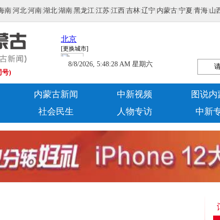
海南
|
河北
|
河南
|
湖北
|
湖南
|
黑龙江
|
江苏
|
江西
|
吉林
|
辽宁
|
内蒙古
|
宁夏
|
青海
|
山
8/8/2026, 5:48:28 AM 星期六
同号)
内蒙古新闻
中新视频
图说内
社会民生
人物专访
中新