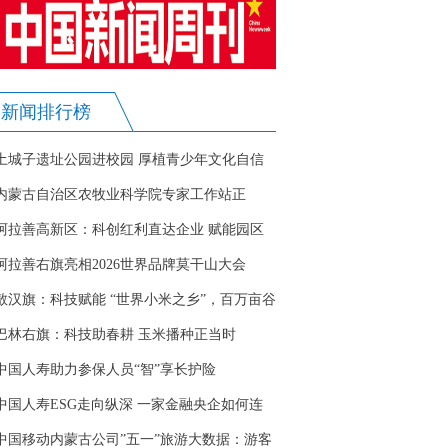
新闻排行榜
土城子遗址公园进校园 厚植青少年文化自信
内蒙古自治区农牧业科学院专家工作站正
式“安家”阿拉善
阿拉善高新区：科创红利直达企业 赋能园区
创新发展
阿拉善右旗亮相2026世界品牌莫干山大会
敖汉旗：科技赋能 “世界小米之乡”，百万亩谷
子开播
巴林右旗：科技助春耕 玉米播种正当时
中国人寿助力参保人员“智”享长护险
中国人寿ESG走向纵深 一家金融央企如何连
接国家战略与民生需求
中国移动内蒙古公司”五一”旅游大数据：游客