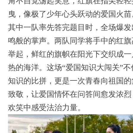
角不自觉荡起笑意，红旗在指尖轻轻
曳，像极了少年心头跃动的爱国火苗
其中一队率先答完题目时，全场爆发
鸣般的掌声。两队同学将手中的红旗
举起，鲜红的旗帜在阳光下交织成一
热的海洋。这场“爱国知识大闯关”不
知识的比拼，更是一次青春向祖国的
致敬，让爱国情怀在问答间愈发浓烈
欢笑中感受法治力量。