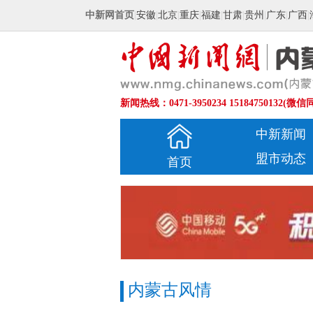
中新网首页
|
安徽
|
北京
|
重庆
|
福建
|
甘肃
|
贵州
|
广东
|
广西
|
新闻热线：0471-3950234 15184750132(微信
中新新闻
盟市动态
首页
内蒙古风情