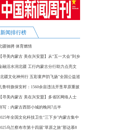
新闻排行榜
北疆驰骋 体育燃情
【寻美内蒙古 美在兴安盟】从“五一大会”到乡
村振兴：乌兰浩特的红色基因里藏着民族团结
金融活水润北疆 工行内蒙古分行助力点亮文
的密码
旅发展新图景
“北疆文化神州行 五彩童声韵飞扬”全国公益巡
演在呼和浩特圆满落幕
扎鲁特旗保安村：1560余亩违法开垦草原重披
绿装
【寻美内蒙古 美在兴安盟】多省区网络人士
齐聚兴安盟 多角度探寻内蒙古之美
特写：内蒙古西部小城的晚间7点半
2025年全国文化科技卫生“三下乡”内蒙古集中
示范活动举行
2025乌兰察布市第十四届“草原之旅”那达慕8