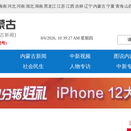
海南
|
河北
|
河南
|
湖北
|
湖南
|
黑龙江
|
江苏
|
江西
|
吉林
|
辽宁
|
内蒙古
|
宁夏
|
青海
|
山
8/6/2026, 10:39:28 AM 星期四
同号)
内蒙古新闻
中新视频
图说内
社会民生
人物专访
中新