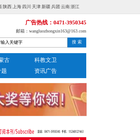
西
|
陕西
|
上海
|
四川
|
天津
|
新疆
|
兵团
|
云南
|
浙江
广告热线：0471-3950345
邮箱：wangluozhongxin163@163.com
搜 索
蒙古
科教文卫
专题
资讯广告