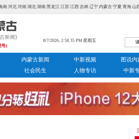
海南
|
河北
|
河南
|
湖北
|
湖南
|
黑龙江
|
江苏
|
江西
|
吉林
|
辽宁
|
内蒙古
|
宁夏
|
青海
|
山
8/7/2026, 2:58:35 PM 星期五
同号)
内蒙古新闻
中新视频
图说内
社会民生
人物专访
中新