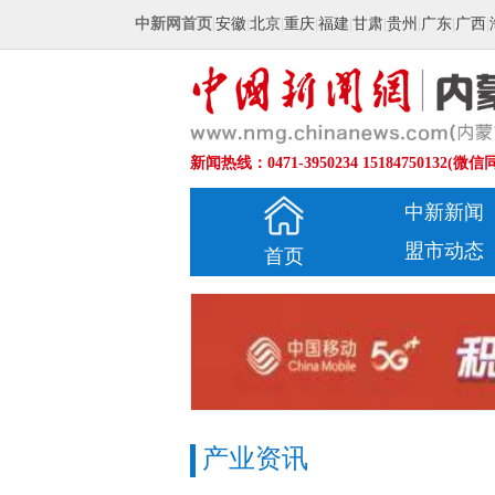
中新网首页
|
安徽
|
北京
|
重庆
|
福建
|
甘肃
|
贵州
|
广东
|
广西
|
新闻热线：0471-3950234 15184750132(微信
中新新闻
盟市动态
首页
产业资讯