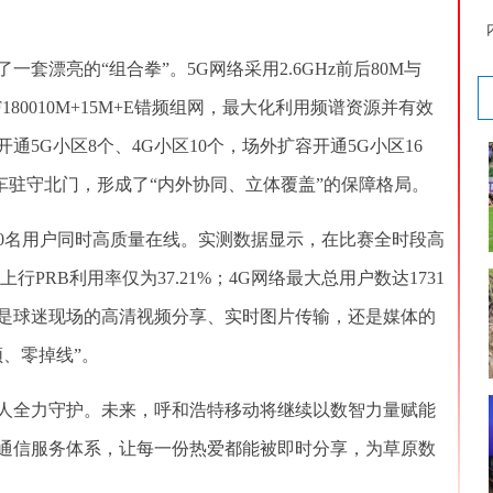
漂亮的“组合拳”。5G网络采用2.6GHz前后80M与
署F180010M+15M+E错频组网，最大化利用频谱资源并有效
5G小区8个、4G小区10个，场外扩容开通5G小区16
信车驻守北门，形成了“内外协同、立体覆盖”的保障格局。
0名用户同时高质量在线。实测数据显示，在比赛全时段高
行PRB利用率仅为37.21%；4G网络最大总用户数达1731
。无论是球迷现场的高清视频分享、实时图片传输，还是媒体的
、零掉线”。
全力守护。未来，呼和浩特移动将继续以数智力量赋能
通信服务体系，让每一份热爱都能被即时分享，为草原数