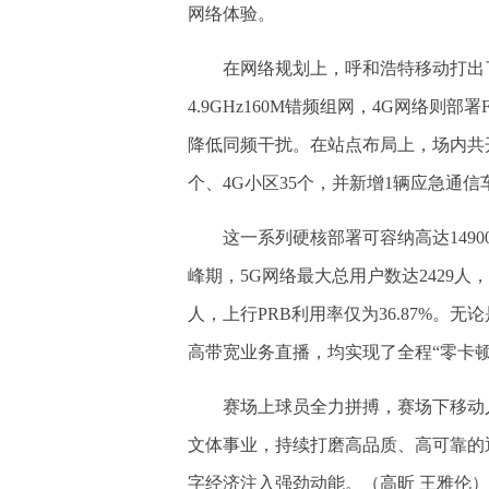
网络体验。
在网络规划上，呼和浩特移动打出了一套
4.9GHz160M错频组网，4G网络则部
降低同频干扰。在站点布局上，场内共开通
个、4G小区35个，并新增1辆应急通
这一系列硬核部署可容纳高达1490
峰期，5G网络最大总用户数达2429人，上
人，上行PRB利用率仅为36.87%
高带宽业务直播，均实现了全程“零卡顿
赛场上球员全力拼搏，赛场下移动人
文体事业，持续打磨高品质、高可靠的
字经济注入强劲动能。（高昕 王雅伦）