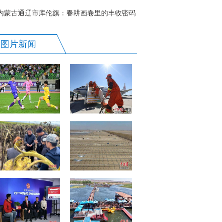
日消费新热潮
内蒙古通辽市库伦旗：春耕画卷里的丰收密码
图片新闻