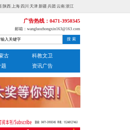
西
|
陕西
|
上海
|
四川
|
天津
|
新疆
|
兵团
|
云南
|
浙江
广告热线：0471-3950345
邮箱：wangluozhongxin163@163.com
搜 索
蒙古
科教文卫
专题
资讯广告