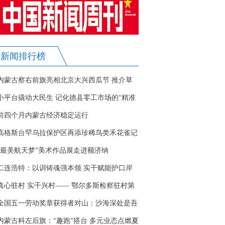
新闻排行榜
内蒙古察右前旗亮相北京大兴西瓜节 推介草
原好物与文旅
小平台撬动大民生 记化德县零工市场的“精准
滴灌”之路
前四个月内蒙古经济稳定运行
高格斯台罕乌拉保护区再添珍稀鸟类禾花雀记
录
“最美航天梦”美术作品展走进额济纳
二连浩特：以训铸魂强本领 实干赋能护口岸
真心驻村 实干兴村—— 鄂尔多斯检察驻村第
一书记在乌仁都西嘎查的工作日常
全国五一劳动奖章获得者对山：沙海深处是吾
乡
内蒙古科左后旗：“趣跑”搭台 多元业态点燃夏