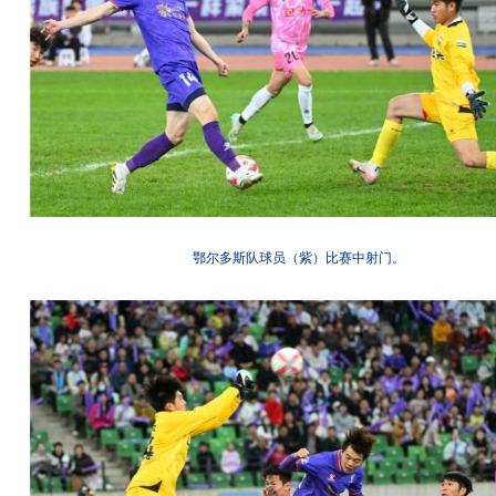
鄂尔多斯队球员（紫）比赛中射门。