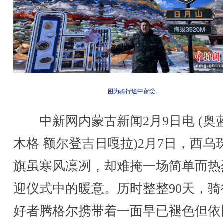
图为骑行途中留念。
中新网内蒙古新闻2月9日电 (奥蓝
木格 额尔登吉日嘎拉)2月7日，西乌
旗虽寒风凛冽，却难掩一场简单而热
迎仪式中的暖意。历时整整90天，骑
好者腾格尔携带着一面早已褪色但依