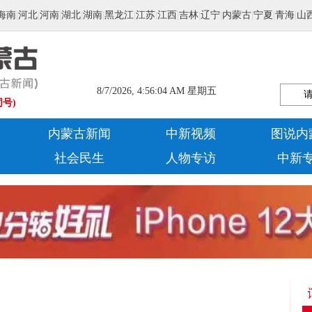
海南
|
河北
|
河南
|
湖北
|
湖南
|
黑龙江
|
江苏
|
江西
|
吉林
|
辽宁
|
内蒙古
|
宁夏
|
青海
|
山
8/7/2026, 4:56:04 AM 星期五
同号)
内蒙古新闻
中新视频
图说内
社会民生
人物专访
中新