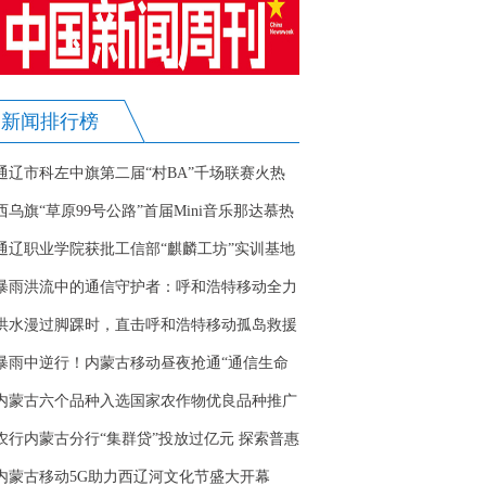
新闻排行榜
通辽市科左中旗第二届“村BA”千场联赛火热
进行
西乌旗“草原99号公路”首届Mini音乐那达慕热
闹开演
通辽职业学院获批工信部“麒麟工坊”实训基地
共建单位
暴雨洪流中的通信守护者：呼和浩特移动全力
抢通“生命线”
洪水漫过脚踝时，直击呼和浩特移动孤岛救援
暴雨中逆行！内蒙古移动昼夜抢通“通信生命
线”
内蒙古六个品种入选国家农作物优良品种推广
目录
农行内蒙古分行“集群贷”投放过亿元 探索普惠
金融服务新路径
内蒙古移动5G助力西辽河文化节盛大开幕