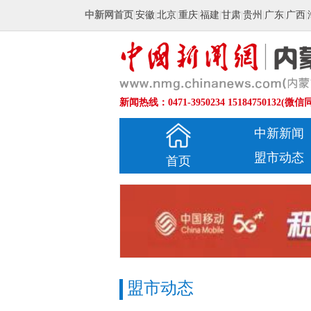
中新网首页
|
安徽
|
北京
|
重庆
|
福建
|
甘肃
|
贵州
|
广东
|
广西
|
新闻热线：0471-3950234 15184750132(微信
中新新闻
盟市动态
首页
盟市动态