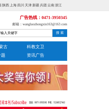
西
|
陕西
|
上海
|
四川
|
天津
|
新疆
|
兵团
|
云南
|
浙江
广告热线：0471-3950345
邮箱：wangluozhongxin163@163.com
搜 索
蒙古
科教文卫
专题
资讯广告