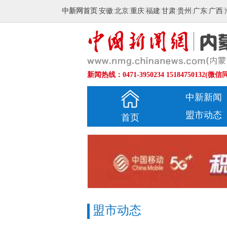
中新网首页
|
安徽
|
北京
|
重庆
|
福建
|
甘肃
|
贵州
|
广东
|
广西
|
新闻热线：0471-3950234 15184750132(微信
中新新闻
盟市动态
首页
盟市动态