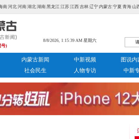
海南
|
河北
|
河南
|
湖北
|
湖南
|
黑龙江
|
江苏
|
江西
|
吉林
|
辽宁
|
内蒙古
|
宁夏
|
青海
|
山
8/8/2026, 1:15:40 AM 星期六
同号)
内蒙古新闻
中新视频
图说内
社会民生
人物专访
中新