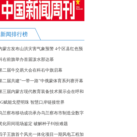
新闻排行榜
内蒙古发布山洪灾害气象预警 4个区县红色预
警
科右前旗举办首届泼水那达慕
第二届牛交易大会在科右中旗启幕
第二届共建“一带一路”中俄蒙体育系列赛开幕
第三届内蒙古现代教育装备技术展示会在呼和
浩特开幕
5G赋能戈壁明珠 智慧口岸链接世界
乌兰察布移动成功承办乌兰察布市制造业数字
化转型试点专题培训会
优化田间现场鉴定 破解种子纠纷难题
四子王旗首个风光一体化项目一期风电工程加