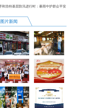
速推进
呼和浩特基层防汛进行时：暴雨中护群众平安
图片新闻