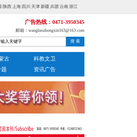
西
|
陕西
|
上海
|
四川
|
天津
|
新疆
|
兵团
|
云南
|
浙江
广告热线：0471-3950345
邮箱：wangluozhongxin163@163.com
搜 索
蒙古
科教文卫
专题
资讯广告