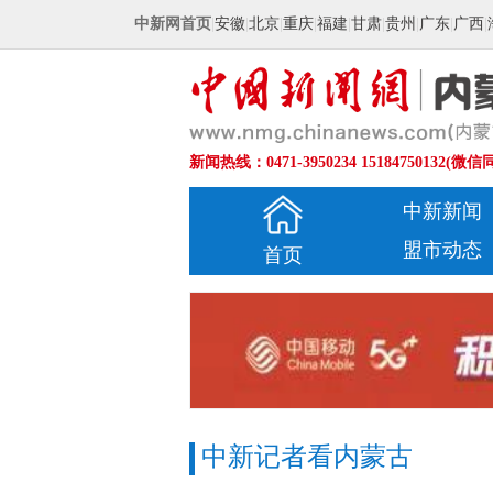
中新网首页
|
安徽
|
北京
|
重庆
|
福建
|
甘肃
|
贵州
|
广东
|
广西
|
新闻热线：0471-3950234 15184750132(微信
中新新闻
盟市动态
首页
中新记者看内蒙古