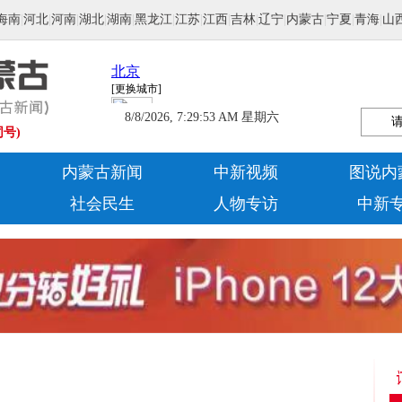
海南
|
河北
|
河南
|
湖北
|
湖南
|
黑龙江
|
江苏
|
江西
|
吉林
|
辽宁
|
内蒙古
|
宁夏
|
青海
|
山
8/8/2026, 7:29:54 AM 星期六
同号)
内蒙古新闻
中新视频
图说内
社会民生
人物专访
中新