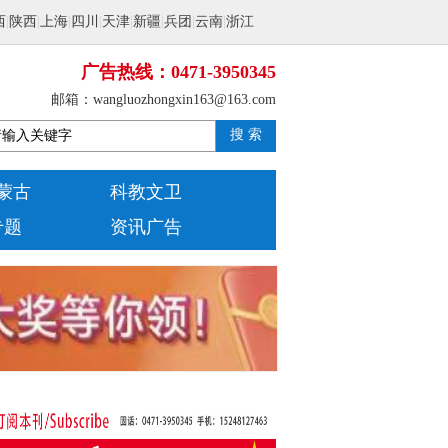
西
|
陕西
|
上海
|
四川
|
天津
|
新疆
|
兵团
|
云南
|
浙江
广告热线：0471-3950345
邮箱：wangluozhongxin163@163.com
搜 索
蒙古
科教文卫
专题
资讯广告