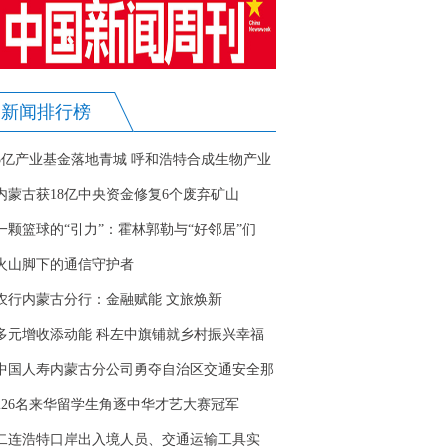
新闻排行榜
5亿产业基金落地青城 呼和浩特合成生物产业
迎战略新机遇
内蒙古获18亿中央资金修复6个废弃矿山
一颗篮球的“引力”：霍林郭勒与“好邻居”们
火山脚下的通信守护者
农行内蒙古分行：金融赋能 文旅焕新
多元增收添动能 科左中旗铺就乡村振兴幸福
路
中国人寿内蒙古分公司勇夺自治区交通安全那
达慕大赛冠军
226名来华留学生角逐中华才艺大赛冠军
二连浩特口岸出入境人员、交通运输工具实