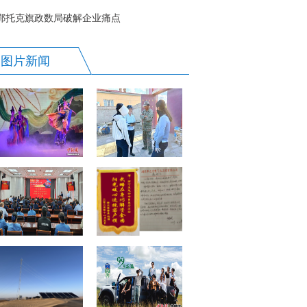
现“双突破”
鄂托克旗政数局破解企业痛点
图片新闻