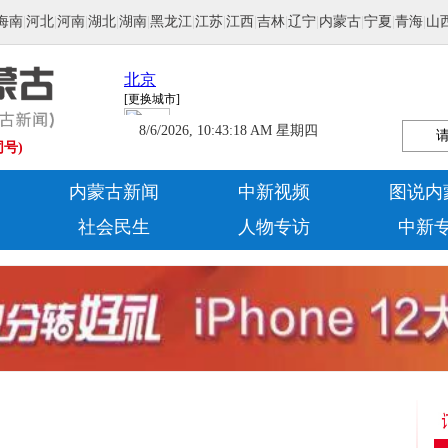
海南
|
河北
|
河南
|
湖北
|
湖南
|
黑龙江
|
江苏
|
江西
|
吉林
|
辽宁
|
内蒙古
|
宁夏
|
青海
|
山
8/6/2026, 10:43:19 AM 星期四
同号)
内蒙古新闻
中新视频
图说内
社会民生
人物专访
中新