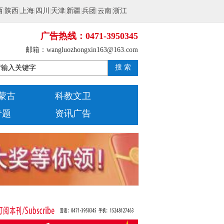
西
|
陕西
|
上海
|
四川
|
天津
|
新疆
|
兵团
|
云南
|
浙江
广告热线：0471-3950345
邮箱：wangluozhongxin163@163.com
搜 索
蒙古
科教文卫
专题
资讯广告