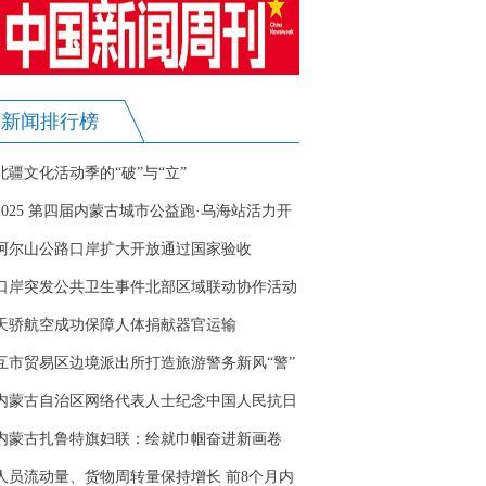
新闻排行榜
北疆文化活动季的“破”与“立”
2025 第四届内蒙古城市公益跑·乌海站活力开
跑
阿尔山公路口岸扩大开放通过国家验收
口岸突发公共卫生事件北部区域联动协作活动
在二连浩特口岸开展
天骄航空成功保障人体捐献器官运输
互市贸易区边境派出所打造旅游警务新风“警”
内蒙古自治区网络代表人士纪念中国人民抗日
战争暨世界反法西斯战争胜利80周年座谈会召
内蒙古扎鲁特旗妇联：绘就巾帼奋进新画卷
开
人员流动量、货物周转量保持增长 前8个月内