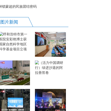
蒙古交通运输持续向好
解锁蒙超的民族团结密码
图片新闻