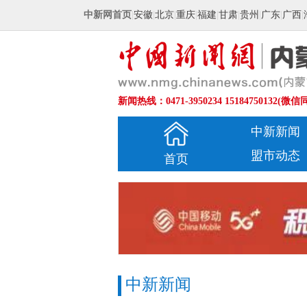
中新网首页
|
安徽
|
北京
|
重庆
|
福建
|
甘肃
|
贵州
|
广东
|
广西
|
新闻热线：0471-3950234 15184750132(微信
中新新闻
盟市动态
首页
中新新闻