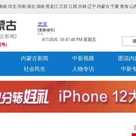
海南
|
河北
|
河南
|
湖北
|
湖南
|
黑龙江
|
江苏
|
江西
|
吉林
|
辽宁
|
内蒙古
|
宁夏
|
青海
|
山
8/7/2026, 10:47:49 PM 星期五
同号)
内蒙古新闻
中新视频
图说内
社会民生
人物专访
中新