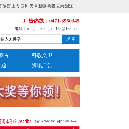
西
|
陕西
|
上海
|
四川
|
天津
|
新疆
|
兵团
|
云南
|
浙江
广告热线：0471-3950345
邮箱：wangluozhongxin163@163.com
搜 索
蒙古
科教文卫
专题
资讯广告