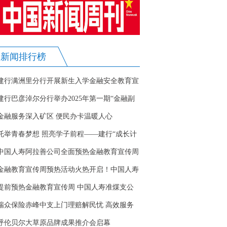
新闻排行榜
建行满洲里分行开展新生入学金融安全教育宣
传活动
建行巴彦淖尔分行举办2025年第一期“金融副
村长”专题培训班
金融服务深入矿区 便民办卡温暖人心
托举青春梦想 照亮学子前程——建行“成长计
划”奖学金助力北疆学子扬帆起航
中国人寿阿拉善公司全面预热金融教育宣传周
金融教育宣传周预热活动火热开启！中国人寿
乌兰察布分公司提前行动做宣传
提前预热金融教育宣传周 中国人寿准煤支公
司在行动
瑞众保险赤峰中支上门理赔解民忧 高效服务
获赞誉
呼伦贝尔大草原品牌成果推介会启幕