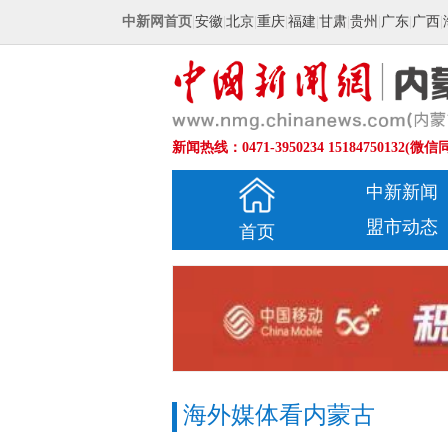
中新网首页
|
安徽
|
北京
|
重庆
|
福建
|
甘肃
|
贵州
|
广东
|
广西
|
新闻热线：0471-3950234 15184750132(微信
中新新闻
盟市动态
首页
海外媒体看内蒙古