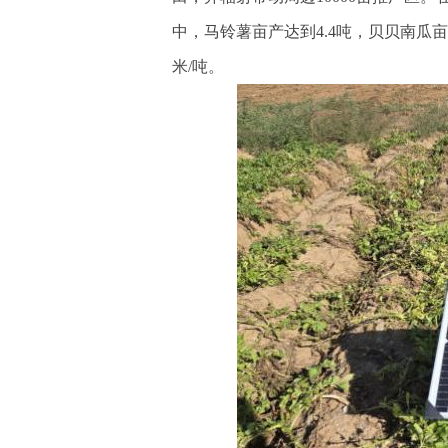
中，马铃薯亩产达到4.4吨，贝贝南瓜亩
米/吨。