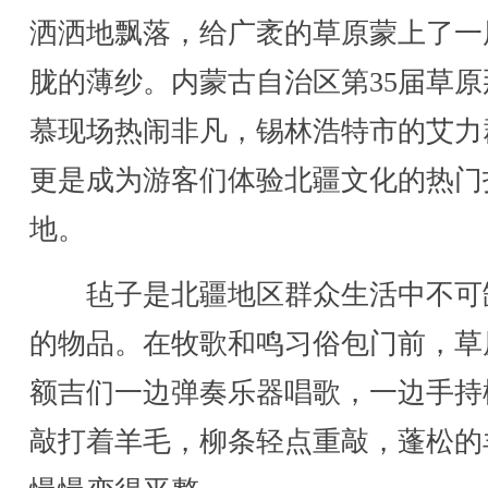
洒洒地飘落，给广袤的草原蒙上了一
胧的薄纱。内蒙古自治区第35届草原
慕现场热闹非凡，锡林浩特市的艾力
更是成为游客们体验北疆文化的热门
地。
毡子是北疆地区群众生活中不可
的物品。在牧歌和鸣习俗包门前，草
额吉们一边弹奏乐器唱歌，一边手持
敲打着羊毛，柳条轻点重敲，蓬松的