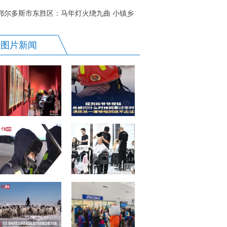
抵达北京
鄂尔多斯市东胜区：马年灯火绕九曲 小镇乡
情暖元宵
图片新闻