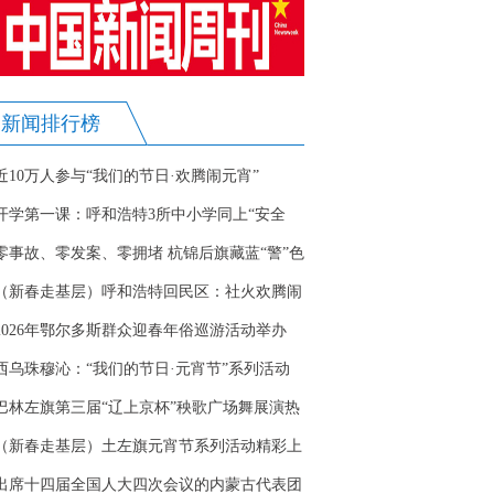
新闻排行榜
近10万人参与“我们的节日·欢腾闹元宵”
开学第一课：呼和浩特3所中小学同上“安全
课”
零事故、零发案、零拥堵 杭锦后旗藏蓝“警”色
护团圆
（新春走基层）呼和浩特回民区：社火欢腾闹
元宵
2026年鄂尔多斯群众迎春年俗巡游活动举办
西乌珠穆沁：“我们的节日·元宵节”系列活动
解锁文明实践新暖意
巴林左旗第三届“辽上京杯”秧歌广场舞展演热
闹上演
（新春走基层）土左旗元宵节系列活动精彩上
演
出席十四届全国人大四次会议的内蒙古代表团