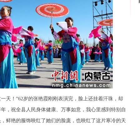
天！”62岁的张艳霞刚刚表演完，脸上还挂着汗珠，却
拜年，祝全县人民身体健康、万事如意，我心里感到特别自
头，鲜艳的服饰映红了她们的脸庞，也映红了这片寒冷的天