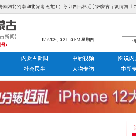
海南
|
河北
|
河南
|
湖北
|
湖南
|
黑龙江
|
江苏
|
江西
|
吉林
|
辽宁
|
内蒙古
|
宁夏
|
青海
|
山
8/6/2026, 6:21:37 PM 星期四
同号)
内蒙古新闻
中新视频
图说内
社会民生
人物专访
中新