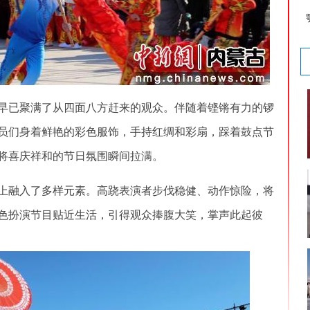
已聚满了从四面八方赶来的观众。伴随着铿锵有力的锣
员们身着鲜艳的彩色服饰，手持红绸和彩扇，踩着鼓点节
将喜庆祥和的节日氛围瞬间拉满。
融入了多样元素。高跷表演者步伐稳健、动作惊险，将
色扮演节目贴近生活，引得观众捧腹大笑，掌声此起彼