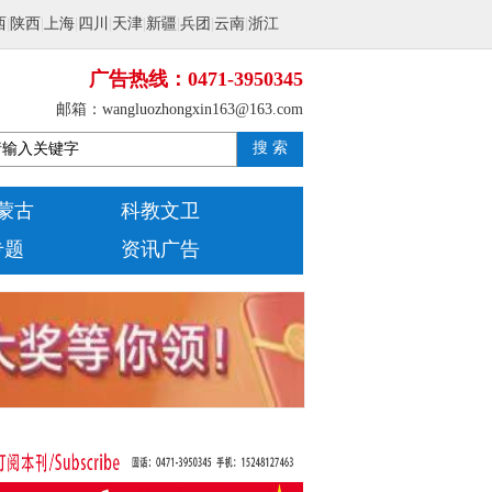
西
|
陕西
|
上海
|
四川
|
天津
|
新疆
|
兵团
|
云南
|
浙江
广告热线：0471-3950345
邮箱：wangluozhongxin163@163.com
搜 索
蒙古
科教文卫
专题
资讯广告