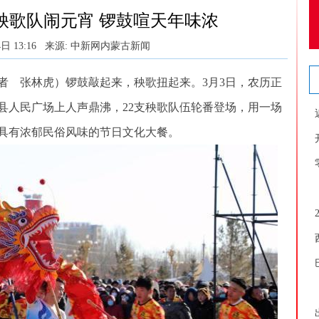
秧歌队闹元宵 锣鼓喧天年味浓
日 13:16
来源: 中新网内蒙古新闻
 张林虎）锣鼓敲起来，秧歌扭起来。3月3日，农历正
县人民广场上人声鼎沸，22支秧歌队伍轮番登场，用一场
具有浓郁民俗风味的节日文化大餐。