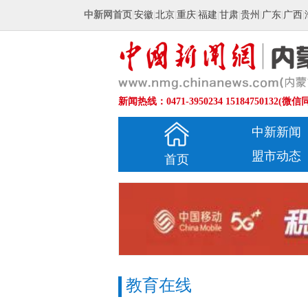
中新网首页
|
安徽
|
北京
|
重庆
|
福建
|
甘肃
|
贵州
|
广东
|
广西
|
新闻热线：0471-3950234 15184750132(微信
中新新闻
盟市动态
首页
教育在线