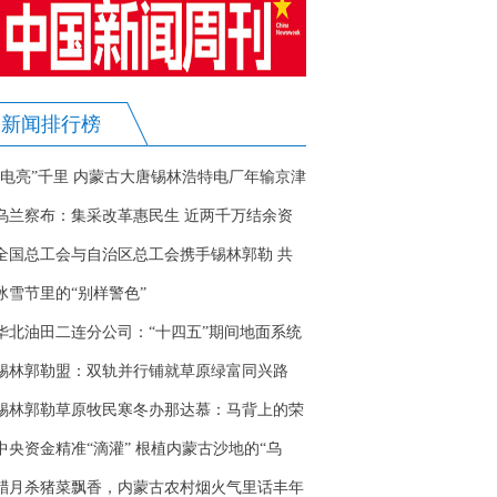
新闻排行榜
“电亮”千里 内蒙古大唐锡林浩特电厂年输京津
冀鲁苏50亿千瓦时
乌兰察布：集采改革惠民生 近两千万结余资
金反哺医疗机构
全国总工会与自治区总工会携手锡林郭勒 共
筑全民禁毒坚固防线
冰雪节里的“别样警色”
华北油田二连分公司：“十四五”期间地面系统
攻坚克难结硕果
锡林郭勒盟：双轨并行铺就草原绿富同兴路
锡林郭勒草原牧民寒冬办那达慕：马背上的荣
誉之战
中央资金精准“滴灌” 根植内蒙古沙地的“乌
兰”托起振兴路
腊月杀猪菜飘香，内蒙古农村烟火气里话丰年