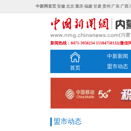
中新网首页
|
安徽
|
北京
|
重庆
|
福建
|
甘肃
|
贵州
|
广东
|
广西
|
新闻热线：0471-3950234 15184750132(微信
中新新闻
盟市动态
首页
盟市动态