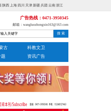
西
|
陕西
|
上海
|
四川
|
天津
|
新疆
|
兵团
|
云南
|
浙江
广告热线：0471-3950345
邮箱：wangluozhongxin163@163.com
搜 索
蒙古
科教文卫
专题
资讯广告