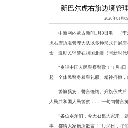
新巴尔虎右旗边境管
2026年01月09
中新网内蒙古新闻1月9日电 （李爱
虎右旗边境管理大队以多种形式开展庆
命，激励民辅警在祖国北疆书写新时代
“奏唱中国人民警察警歌！”1月8日
起，全体民警身着警礼服、精神抖擞，
警旗飘扬，誓言铿锵。升旗仪式后，
人民共和国人民警察……”一句句誓言
“各位乡亲们，今天召集大家来，就
事，都请大家畅所欲言！”1月8日，