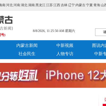
海南
|
河北
|
河南
|
湖北
|
湖南
|
黑龙江
|
江苏
|
江西
|
吉林
|
辽宁
|
内蒙古
|
宁夏
|
青海
|
山
8/8/2026, 11:25:50 AM 星期六
同号)
内蒙古新闻
中新视频
图说内
社会民生
人物专访
中新