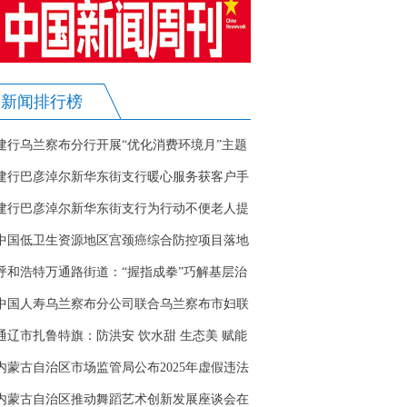
新闻排行榜
建行乌兰察布分行开展“优化消费环境月”主题
活动 多举措提升金融服务
建行巴彦淖尔新华东街支行暖心服务获客户手
写感谢信
建行巴彦淖尔新华东街支行为行动不便老人提
供社保卡上门更换服务
中国低卫生资源地区宫颈癌综合防控项目落地
敖汉旗
呼和浩特万通路街道：“握指成拳”巧解基层治
理“千千结”
中国人寿乌兰察布分公司联合乌兰察布市妇联
开展“关爱女性健康保险”捐赠仪式
通辽市扎鲁特旗：防洪安 饮水甜 生态美 赋能
高质量发展
内蒙古自治区市场监管局公布2025年虚假违法
广告典型案例
内蒙古自治区推动舞蹈艺术创新发展座谈会在