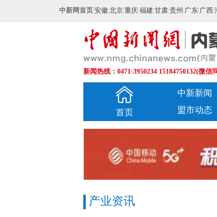
中新网首页
|
安徽
|
北京
|
重庆
|
福建
|
甘肃
|
贵州
|
广东
|
广西
|
新闻热线：0471-3950234 15184750132(微信
中新新闻
盟市动态
首页
产业资讯