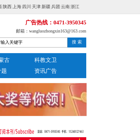
西
|
陕西
|
上海
|
四川
|
天津
|
新疆
|
兵团
|
云南
|
浙江
广告热线：0471-3950345
邮箱：wangluozhongxin163@163.com
搜 索
蒙古
科教文卫
专题
资讯广告