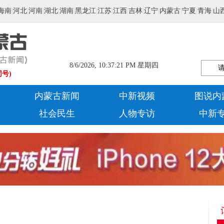
海南
|
河北
|
河南
|
湖北
|
湖南
|
黑龙江
|
江苏
|
江西
|
吉林
|
辽宁
|
内蒙古
|
宁夏
|
青海
|
山
8/6/2026, 10:37:21 PM 星期四
同号)
内蒙古新闻
中新视频
图说内
社会民生
人物专访
中新