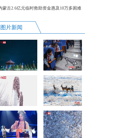
呼召开
内蒙古2.6亿元临时救助资金惠及10万多困难
群众
图片新闻