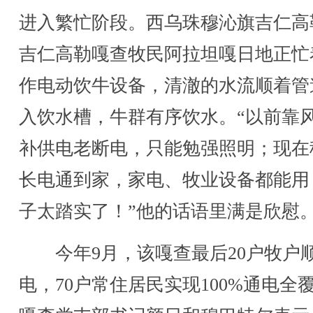
进入繁忙阶段。西乌珠穆沁旗吉仁高
吉仁高勒嘎查牧民阿拉坦嘎日地正忙
作电动饮牛设备，清澈的水流顺着管
入饮水槽，牛群有序饮水。“以前靠
补供电老断电，只能勉强照明；现在
长电通到家，家电、牧业设备都能用
子太踏实了！”他的话语里满是欣慰
今年9月，该嘎查最后20户牧户
电，70户常住居民实现100%通电全