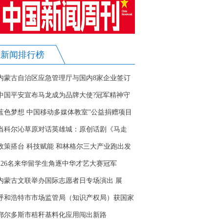
新闻排行榜
内蒙古自治区应急管理厅与国内8家企业签订
应急救援战略合作和产能代储协议
中国平安宣布马龙成为品牌大使?冠军精神守
护国民健康
蓝色梦想 中国移动多媒体教室”公益捐赠项目
落地赤峰
当科尔沁草原对话英雄城：原创话剧《马走
日》全国巡演反响热烈
政策搭台 科技赋能 和林格尔三大产业跑出发
展加速度
226名来华留学生角逐中华才艺大赛冠军
内蒙古文联举办国际志愿者日专场演出 展
现“强基工程”成效
呼和浩特市市场监管局（知识产权局）获国家
级荣誉
鄂尔多斯市秸秆基料化应用闯出新路