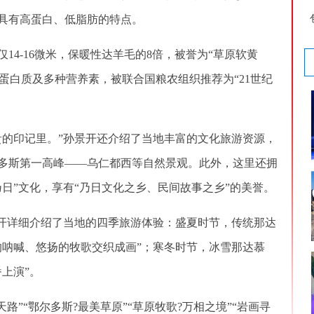
具有高蛋白、低脂肪的特点。
-16微米，保暖性达羊毛的8倍，被誉为“草原软黄
上蛋白质及多种营养素，被联合国粮农组织推荐为“21世纪
的印记里。”孙景开还介绍了当地丰富的文化旅游资源，
多斯第一高峰——乌仁都西等自然景观。此外，这里还拥
日”文化，享有“乃日文化之乡、民间故事之乡”的美誉。
开详细介绍了当地的四季旅游体验：盛夏时节，传统那达
的呐喊、悠扬的牧歌交织成画”；寒冬时节，冰雪那达慕
上演”。
”“鄂尔多斯?最美草原”“草原牧歌?万相之境”“岩画寻