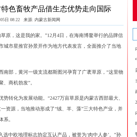
古特色畜牧产品借生态优势走向国际
05日 08:22
来源: 内蒙古新闻网
原，这是我的家。”12月4日，在海南博鳌举行的品牌信
市城市星推官孙景开作为地方代表发言，全面推介了当地
南部，黄河一级支流都斯图河孕育了广袤草原，“这里物
聚、商机勃发”。
转化为发展动能。“2427万亩草原是内蒙古西部最大、
这一资源，当地推动形成了“绒、羊、藻”三大特色产业，并
体系。
入选中欧地理标志协定互认产品，被誉为‘肉中人参’。”孙