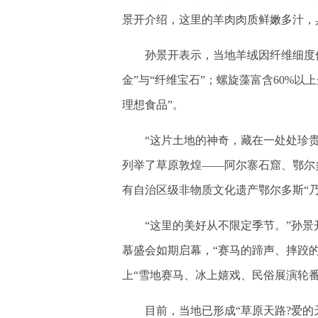
景开介绍，这里的羊肉肉质鲜嫩多汁，
孙景开表示，当地羊绒因纤维细度仅14
金”与“纤维宝石”；螺旋藻富含60%以
理想食品”。
“这片土地的神奇，藏在一处处珍贵
列举了草原敦煌——阿尔寨石窟、鄂尔
有自治区级非物质文化遗产鄂尔多斯“乃
“这里的美好从不限定季节。”孙景
慕盛会如期启幕，“赛马的蹄声、摔跤
上“雪地赛马、冰上嬉戏、民俗展演轮番
目前，当地已形成“草原天路?爱的天路