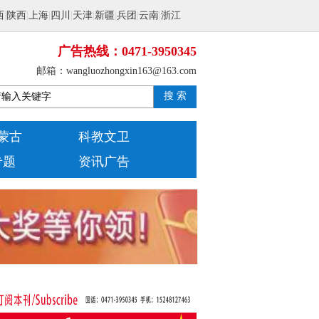
西
|
陕西
|
上海
|
四川
|
天津
|
新疆
|
兵团
|
云南
|
浙江
广告热线：0471-3950345
邮箱：wangluozhongxin163@163.com
搜 索
蒙古
科教文卫
专题
资讯广告