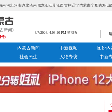
海南
|
河北
|
河南
|
湖北
|
湖南
|
黑龙江
|
江苏
|
江西
|
吉林
|
辽宁
|
内蒙古
|
宁夏
|
青海
|
山
8/7/2026, 4:08:20 PM 星期五
同号)
内蒙古新闻
中新视频
图说内
社会民生
人物专访
中新