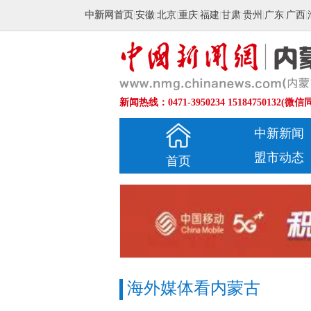
中新网首页
|
安徽
|
北京
|
重庆
|
福建
|
甘肃
|
贵州
|
广东
|
广西
|
新闻热线：0471-3950234 15184750132(微信
中新新闻
盟市动态
首页
海外媒体看内蒙古