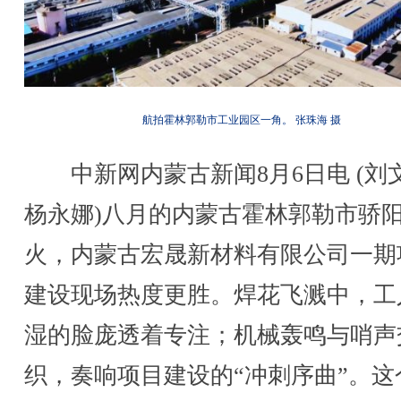
航拍霍林郭勒市工业园区一角。 张珠海 摄
中新网内蒙古新闻8月6日电 (刘
杨永娜)八月的内蒙古霍林郭勒市骄
火，内蒙古宏晟新材料有限公司一期
建设现场热度更胜。焊花飞溅中，工
湿的脸庞透着专注；机械轰鸣与哨声
织，奏响项目建设的“冲刺序曲”。这