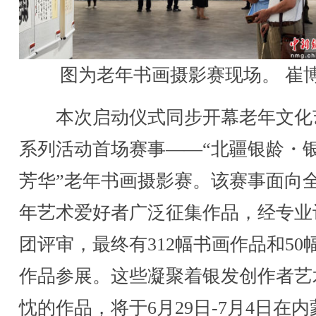
图为老年书画摄影赛现场。 崔
本次启动仪式同步开幕老年文化
系列活动首场赛事——“北疆银龄・
芳华”老年书画摄影赛。该赛事面向
年艺术爱好者广泛征集作品，经专业
团评审，最终有312幅书画作品和50
作品参展。这些凝聚着银发创作者艺
忱的作品，将于6月29日-7月4日在内