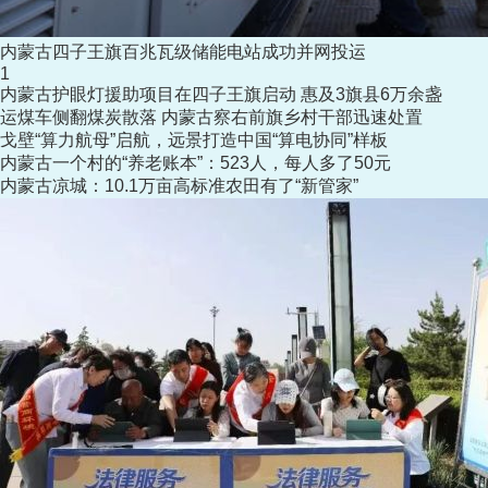
内蒙古四子王旗百兆瓦级储能电站成功并网投运
1
内蒙古护眼灯援助项目在四子王旗启动 惠及3旗县6万余盏
运煤车侧翻煤炭散落 内蒙古察右前旗乡村干部迅速处置
戈壁“算力航母”启航，远景打造中国“算电协同”样板
内蒙古一个村的“养老账本”：523人，每人多了50元
内蒙古凉城：10.1万亩高标准农田有了“新管家”