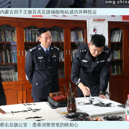
内蒙古四子王旗百兆瓦级储能电站成功并网投运
察右后旗公安：墨香润警营笔韵映初心