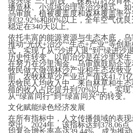
绿兴绿“三个阶段”，探索出封沙育林
播造林、小流域治理等治沙模式。如
乌审旗，植被覆盖度和森林覆盖率分
到32.92%和80%以上，全年空气优
稳定在340天以上。
依托丰富的能源资源与生态本底，乌
推动“光伏+治沙”“生态+产业”等创新
式，实现了从“沙进人退”到“绿进沙退
历史性转变。以前治沙是在沙里求生
在努力在沙里淘金。乌审旗鼓励企业
牧民做大做强林沙产业和生态农牧业
前，农牧林草沙产业总产值达41.71
农牧民人均收入中，来自林草和生态
殖的收入占比提升到70%以上，实现
从“绿富同行”到“绿富同兴”的转变。
文化赋能绿色经济发展
在所有指标中，人文传播领域的表现
突出。2024年，该指标达到378.06
均复合增长率高达39.44%，成为推