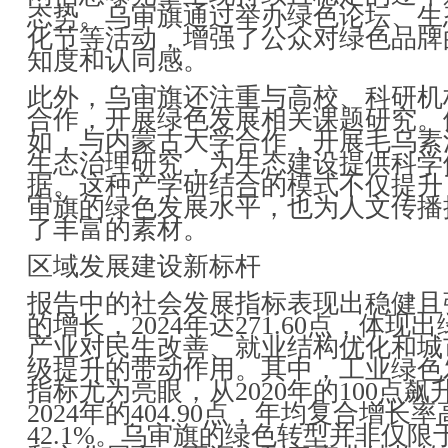
态势。乌审旗通过举办绿色论坛、生
化节等活动，增强了公众对绿色品牌
知度和认同感。
此外，乌审旗还注重与高校、科研机
合作，开展绿色发展相关课题研究。
如，与内蒙古大学合作，开展毛乌素
生态治理研究，为生态建设提供科学
据。这种产学研结合的模式不仅提升
审旗的绿色发展水平，也为人文传播
了丰富的素材。
区域发展建设新标杆
报告中的社会发展指标表现出稳健且
的增长，2024年达271.60点，体现
产业对民生改善、就业结构优化和城
级提升的带动作用。其中，工业绿色
指标尤为亮眼，从2020年的100点飙
2024年的404.90点，年均复合增长
42.1%。乌审旗的绿色转型并非仅限