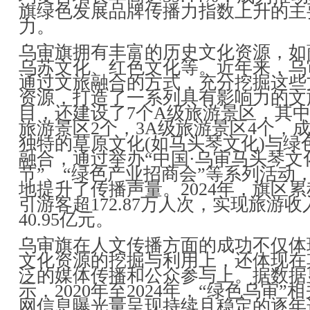
旗绿色发展品牌传播力指数上升的主
力。
乌审旗拥有丰富的历史文化资源，如
乌苏文化、红色文化等。近年来，乌
通过文旅融合的方式，充分挖掘这些
资源，打造了一系列具有影响力的文
目，还建设了7个A级旅游景区，其中
旅游景区2个，3A级旅游景区4个，
独特的草原文化(如马头琴文化)与绿
融合，通过举办“中国·乌审马头琴文
节”、“绿色产业招商会”等系列活动
地提升了传播声量。2024年，旗区
引游客超172.87万人次，实现旅游收
40.95亿元。
乌审旗在人文传播方面的成功不仅体
文化资源的挖掘与利用上，还体现在
泛的媒体传播和公众参与上。据数据
示，2020年至2024年，“绿色乌审”
网信息曝光量呈现持续且稳定的逐年