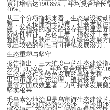
累计增幅达190.85%，年均复合增长
40%。
从三个分项指标来看，生态建设波动
整，人文传播增长迅速，社会发展运
健，各指标的增长路径存在明显差异
阶段性特征。总体上看，指数处于高
整阶段，反映出乌审旗在绿色发展方
现出较强的韧性与可持续发展潜力。
生态重塑与坚守
报告指出，三大维度中的生态建设指
分为131.52点，年均复合增长率达7.0
生态建设作为绿色发展的基础支撑，
出乌审旗在生态治理、植被恢复、空
量等方面成效显著，为可持续发展奠
坚实根基。
毛乌素沙地治理是乌审旗生态建设的
代表。当地历经防沙治沙、管沙用沙