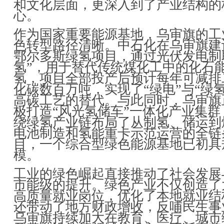
和文化层面，更深入到了产业结构的
心。
作为国家重要能源基地，乌审旗的工
色转型路径清晰。中石化在乌审旗建
鄂尔多斯绿氢项目，通过光伏发电制
氢”，用于替代传统煤化工中的化石
氢，项目全部投产后预计每年可减排
化碳数百万吨，实现了“绿电”与“绿氢
高碳工艺的替代。与此同时，乌审旗
极打造“风光氢储车”一体化产业集群
绕绿氢产业链布局了从制氢、储运到
电池制造和氢能重卡示范运营的全链
目，一个综合型绿色能源基地已初具
模。
工业的绿色崛起直接推动了社会发展
市能级的提升。绿色产业不仅创造了
高质量就业岗位，优化了本地就业结
还带动了地方财政增收，反哺民生事
乌审旗持续加大在教育、医疗、城市