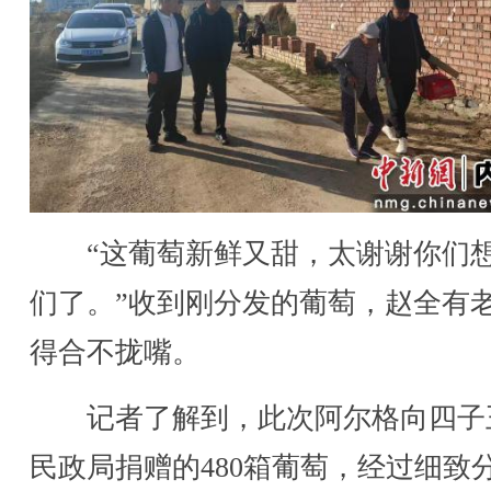
“这葡萄新鲜又甜，太谢谢你们
们了。”收到刚分发的葡萄，赵全有
得合不拢嘴。
记者了解到，此次阿尔格向四子
民政局捐赠的480箱葡萄，经过细致