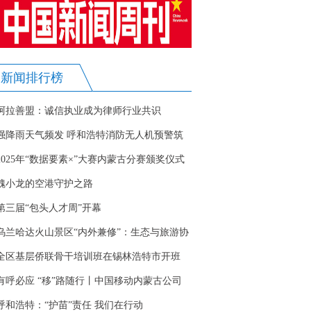
新闻排行榜
阿拉善盟：诚信执业成为律师行业共识
强降雨天气频发 呼和浩特消防无人机预警筑
牢防线
2025年“数据要素×”大赛内蒙古分赛颁奖仪式
在呼举行
魏小龙的空港守护之路
第三届“包头人才周”开幕
乌兰哈达火山景区“内外兼修”：生态与旅游协
同发展
全区基层侨联骨干培训班在锡林浩特市开班
有呼必应 “移”路随行丨中国移动内蒙古公司
5G-A护航科尔沁草原文化魅力绽放
呼和浩特：“护苗”责任 我们在行动