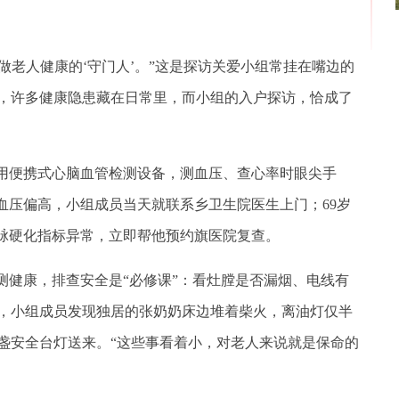
老人健康的‘守门人’。”这是探访关爱小组常挂在嘴边的
，许多健康隐患藏在日常里，而小组的入户探访，恰成了
用便携式心脑血管检测设备，测血压、查心率时眼尖手
出血压偏高，小组成员当天就联系乡卫生院医生上门；69岁
动脉硬化指标异常，立即帮他预约旗医院复查。
健康，排查安全是“必修课”：看灶膛是否漏烟、电线有
，小组成员发现独居的张奶奶床边堆着柴火，离油灯仅半
盏安全台灯送来。“这些事看着小，对老人来说就是保命的