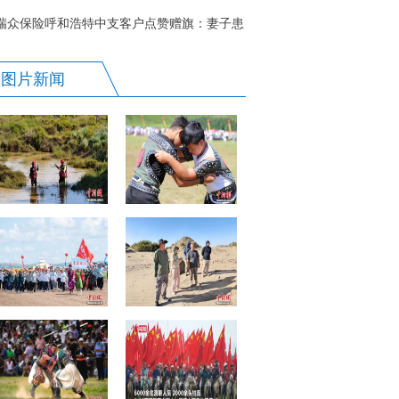
瑞众保险呼和浩特中支客户点赞赠旗：妻子患
癌获赔22万，配偶保费全豁免！
图片新闻