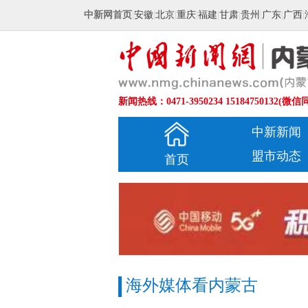
中新网首页
|
安徽
|
北京
|
重庆
|
福建
|
甘肃
|
贵州
|
广东
|
广西
|
新闻热线：0471-3950234 15184750132(微信
中新新闻
盟市动态
首页
海外媒体看内蒙古