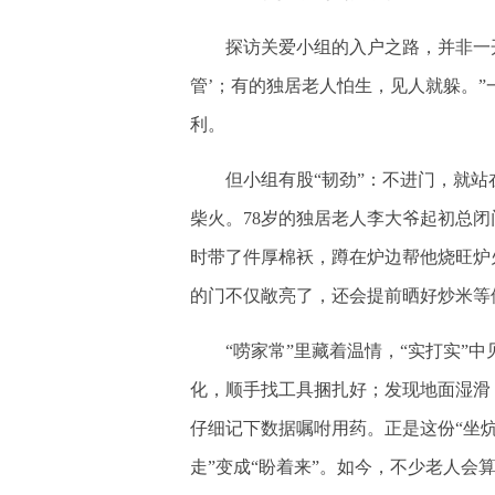
探访关爱小组的入户之路，并非一开始
管’；有的独居老人怕生，见人就躲。”
利。
但小组有股“韧劲”：不进门，就站
柴火。78岁的独居老人李大爷起初总
时带了件厚棉袄，蹲在炉边帮他烧旺炉
的门不仅敞亮了，还会提前晒好炒米等
“唠家常”里藏着温情，“实打实”中
化，顺手找工具捆扎好；发现地面湿滑
仔细记下数据嘱咐用药。正是这份“坐
走”变成“盼着来”。如今，不少老人会