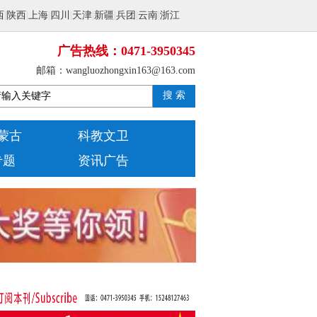
西
|
陕西
|
上海
|
四川
|
天津
|
新疆
|
兵团
|
云南
|
浙江
广告热线：0471-3950345
邮箱：wangluozhongxin163@163.com
搜 索
蒙古
科教文卫
专题
资讯广告