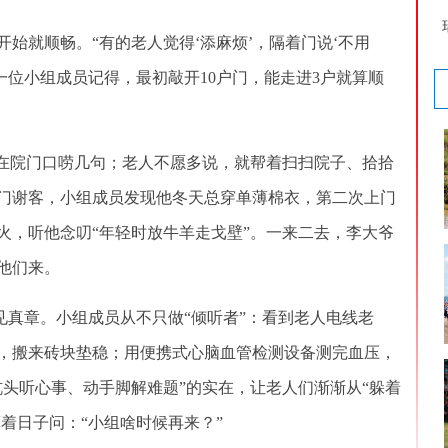
就顺畅。“有的老人觉得‘添麻烦’，隔着门说‘不用
一位小组成员记得，最初敲开10户门，能走进3户就算顺
在院门口唠几句；老人不愿多说，就帮着扫扫院子、拾拾
闭门谢客，小组成员发现他冬天总穿单薄棉衣，第二次上门
火，听他念叨“年轻时放牛羊走戈壁”。一来二去，李大爷
他们来。
见真章。小组成员从不只做“倾听者”：看到老人电线老
，搬来砖块垫稳；用便携式心脑血管检测设备测完血压，
炕头听心事、动手脚解难题”的实在，让老人们渐渐从“躲着
算着日子问：“小组啥时候再来？”