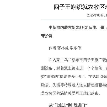
四子王旗织就农牧区
2025年08月21
中新网内蒙古新闻8月21日电 题：
守护网
作者 张林虎 常东伟
在内蒙古乌兰察布市四子王旗广袤的
测设备，踩着泥土路走进一个个院落，
委”组建的“探访关爱小组”。在党建引
独居、失能等特殊老人送去情感慰藉与健
盖农牧区的温情关爱网正越织越密。
从“门难进”到“盼进门”