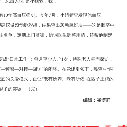
，总跟人说“是小组救了我”。
10年高血压病史。今年7月，小组筛查发现他血压
，当即建议做颈动脉彩超，结果查出颈动脉斑块——这是脑卒中
注名单，定期上门监测，协调医生调整用药，还帮他制定
成“日常工作”：每月至少入户1次，特殊老人每周探访，
查—预警—对接—回访”的闭环。在党建引领下，嘎查村“两
兜底的关爱模式，正让“老有所养、老有所依”在四子王旗的
越多的笑容。（完）
编辑：崔博群