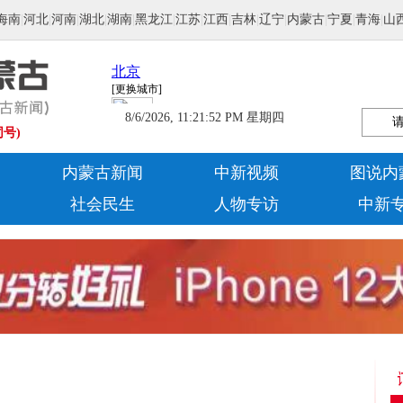
海南
|
河北
|
河南
|
湖北
|
湖南
|
黑龙江
|
江苏
|
江西
|
吉林
|
辽宁
|
内蒙古
|
宁夏
|
青海
|
山
8/6/2026, 11:21:53 PM 星期四
同号)
内蒙古新闻
中新视频
图说内
社会民生
人物专访
中新