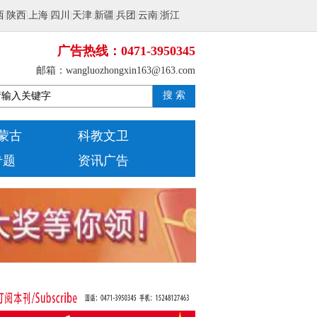
西
|
陕西
|
上海
|
四川
|
天津
|
新疆
|
兵团
|
云南
|
浙江
广告热线：0471-3950345
邮箱：wangluozhongxin163@163.com
搜 索
蒙古
科教文卫
专题
资讯广告