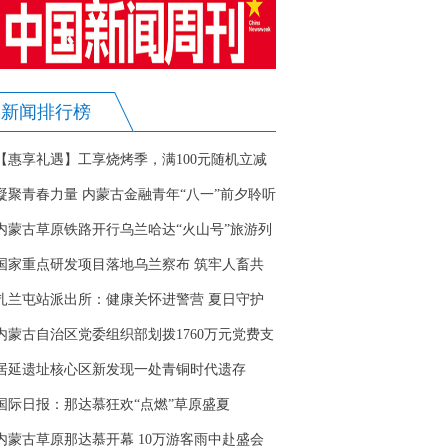
新闻排行榜
【惠享礼遇】工享烧烤季，满100元随机立减
至高20元！
凝聚青春力量 内蒙古金融青年“八一”前夕聆听
全国道德模范巴特尔先进事迹
内蒙古草原铁路开行乌兰哈达“火山号”旅游列
车
国家重点研发项目落地乌兰察布 筑牢人畜共
患病防控屏障
扎兰屯站派出所：健康关怀进警营 夏日守护
暖警心
内蒙古自治区党委组织部划拨1760万元党费支
持防汛抗旱救灾工作
居延遗址核心区新发现一处青铜时代遗存
国际日报：那达慕狂欢“点燃”草原盛夏
内蒙古草原那达慕开幕 10万游客雨中赴盛会