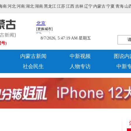
海南
|
河北
|
河南
|
湖北
|
湖南
|
黑龙江
|
江苏
|
江西
|
吉林
|
辽宁
|
内蒙古
|
宁夏
|
青海
|
山
8/7/2026, 5:47:20 AM 星期五
同号)
内蒙古新闻
中新视频
图说内
社会民生
人物专访
中新