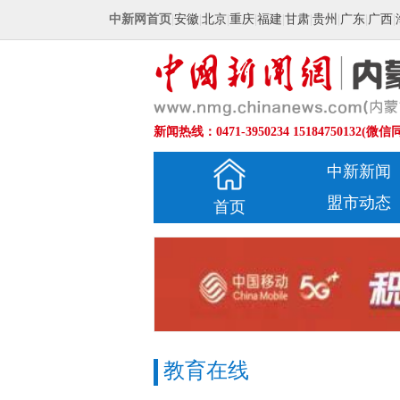
中新网首页
|
安徽
|
北京
|
重庆
|
福建
|
甘肃
|
贵州
|
广东
|
广西
|
新闻热线：0471-3950234 15184750132(微信
中新新闻
盟市动态
首页
教育在线