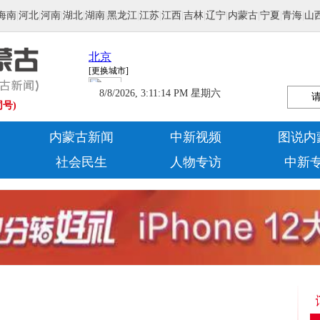
海南
|
河北
|
河南
|
湖北
|
湖南
|
黑龙江
|
江苏
|
江西
|
吉林
|
辽宁
|
内蒙古
|
宁夏
|
青海
|
山
8/8/2026, 3:11:15 PM 星期六
同号)
内蒙古新闻
中新视频
图说内
社会民生
人物专访
中新