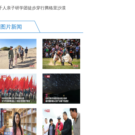
里
千人亲子研学团徒步穿行腾格里沙漠
图片新闻