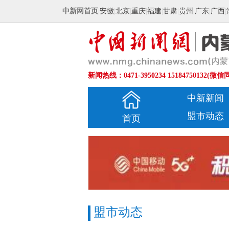
中新网首页
|
安徽
|
北京
|
重庆
|
福建
|
甘肃
|
贵州
|
广东
|
广西
|
新闻热线：0471-3950234 15184750132(微信
中新新闻
盟市动态
首页
盟市动态