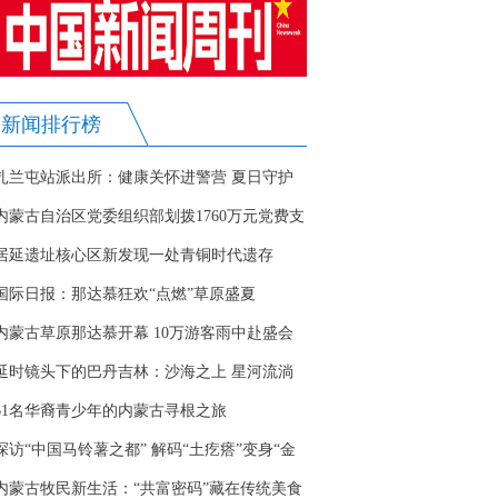
新闻排行榜
扎兰屯站派出所：健康关怀进警营 夏日守护
暖警心
内蒙古自治区党委组织部划拨1760万元党费支
持防汛抗旱救灾工作
居延遗址核心区新发现一处青铜时代遗存
国际日报：那达慕狂欢“点燃”草原盛夏
内蒙古草原那达慕开幕 10万游客雨中赴盛会
延时镜头下的巴丹吉林：沙海之上 星河流淌
61名华裔青少年的内蒙古寻根之旅
探访“中国马铃薯之都” 解码“土疙瘩”变身“金
疙瘩”
内蒙古牧民新生活：“共富密码”藏在传统美食