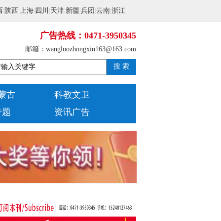
西
|
陕西
|
上海
|
四川
|
天津
|
新疆
|
兵团
|
云南
|
浙江
广告热线：0471-3950345
邮箱：wangluozhongxin163@163.com
搜 索
蒙古
科教文卫
专题
资讯广告