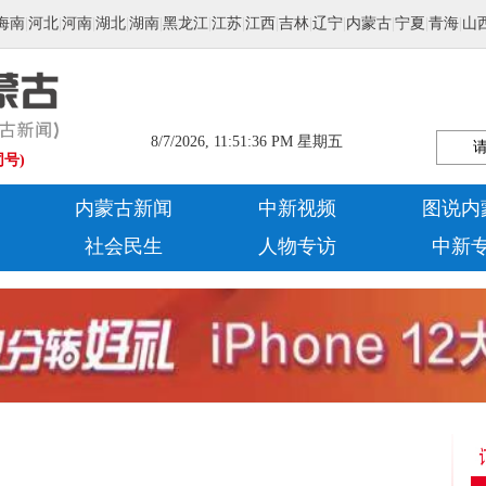
海南
|
河北
|
河南
|
湖北
|
湖南
|
黑龙江
|
江苏
|
江西
|
吉林
|
辽宁
|
内蒙古
|
宁夏
|
青海
|
山
8/7/2026, 11:51:38 PM 星期五
同号)
内蒙古新闻
中新视频
图说内
社会民生
人物专访
中新