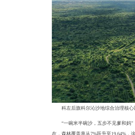
科左后旗科尔沁沙地综合治理核心
“一碗米半碗沙，五步不见爹和妈”
在，森林覆盖率从7%跃升至19.64