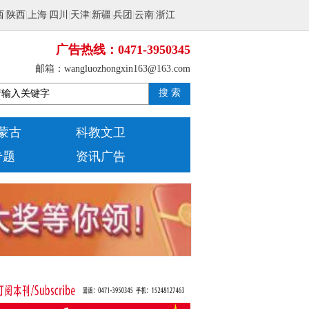
西
|
陕西
|
上海
|
四川
|
天津
|
新疆
|
兵团
|
云南
|
浙江
广告热线：0471-3950345
邮箱：wangluozhongxin163@163.com
搜 索
蒙古
科教文卫
专题
资讯广告