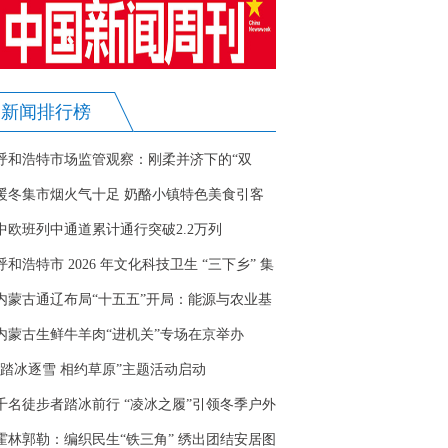
新闻排行榜
呼和浩特市场监管观察：刚柔并济下的“双
面”守护
暖冬集市烟火气十足 奶酪小镇特色美食引客
来
中欧班列中通道累计通行突破2.2万列
呼和浩特市 2026 年文化科技卫生 “三下乡” 集
中示范暨文明市集活动启幕
内蒙古通辽布局“十五五”开局：能源与农业基
地的产业突围
内蒙古生鲜牛羊肉“进机关”专场在京举办
“踏冰逐雪 相约草原”主题活动启动
千名徒步者踏冰前行 “凌冰之履”引领冬季户外
新时尚
霍林郭勒：编织民生“铁三角” 绣出团结安居图