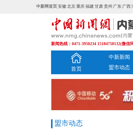
中新网首页
|
安徽
|
北京
|
重庆
|
福建
|
甘肃
|
贵州
|
广东
|
广西
|
新闻热线：0471-3950234 15184750132(微信
中新新闻
盟市动态
首页
盟市动态