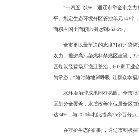
“十四五”以来，通辽市举全市之力
平。划定生态环境分区管控单元143个，
面积占国土面积比例达到26.66%。
全市更以最坚决的态度打好污染防治
发力，推进高污染燃料禁燃区建设，32
区煤炭经营场所搬迁整治，607家工业企业
为常态，“随时随地鲜呼吸”让群众幸福
水环境治理成果同样亮眼。全市批复集
区划分全覆盖，水质改善率位居全区首
达34%，与2020年相比提高25个百分点
在守护生态的同时，通辽市积极探索