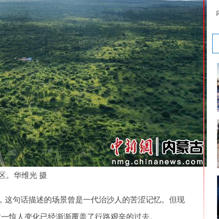
区。华维光 摄
，这句话描述的场景曾是一代治沙人的苦涩记忆。但现
%，这一惊人变化已经渐渐覆盖了行路艰辛的过去。