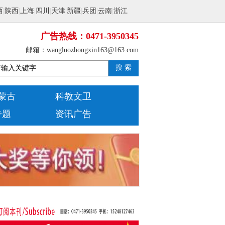
西
|
陕西
|
上海
|
四川
|
天津
|
新疆
|
兵团
|
云南
|
浙江
广告热线：0471-3950345
邮箱：wangluozhongxin163@163.com
搜 索
蒙古
科教文卫
专题
资讯广告