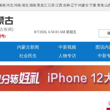
海南
|
河北
|
河南
|
湖北
|
湖南
|
黑龙江
|
江苏
|
江西
|
吉林
|
辽宁
|
内蒙古
|
宁夏
|
青海
|
山
8/7/2026, 6:56:02 AM 星期五
同号)
内蒙古新闻
中新视频
图说内
社会民生
人物专访
中新