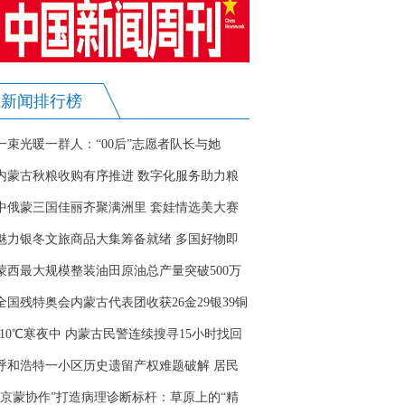
新闻排行榜
一束光暖一群人：“00后”志愿者队长与她
的“星声”
内蒙古秋粮收购有序推进 数字化服务助力粮
农安心售粮
中俄蒙三国佳丽齐聚满洲里 套娃情选美大赛
备战氛围渐浓
魅力银冬文旅商品大集筹备就绪 多国好物即
将亮相
蒙西最大规模整装油田原油总产量突破500万
吨
全国残特奥会内蒙古代表团收获26金29银39铜
-10℃寒夜中 内蒙古民警连续搜寻15小时找回
走失老人
呼和浩特一小区历史遗留产权难题破解 居民
终领“红本”
“京蒙协作”打造病理诊断标杆：草原上的“精