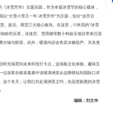
的《冰雪芳华》主题乐园，作为本届冰雪节的核心载体，
以“大雪小雪又一年·冰雪芳华”为主题，划分“远芳古
观赏、娱乐、商贸三大核心板块。在这里，15米高的“冰雪
奏响睦邻乐章，冰迷宫、雪滑梯等数十种娱乐项目带来沉浸
费火锅与奶茶。此外，暖屋内还会售卖冰糖葫芦、关东煮
时光场景到未来科技打卡点，这场集文化体验、趣味互
一位游客在银装素裹中读懂满洲里从边陲驿站到国际口岸
。这个冬天，让我们共赴满洲里之约，在晶莹剔透的冰雪
）
编辑：刘文华