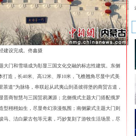
经建设完成。佟鑫摄
大门和雪墙成为彰显三国文化交融的标志性建筑。东侧
本打造，长40米、高12米、厚10米，飞檐翘角尽显中式美
万里茶道”为脉络，串联起从武夷山到圣彼得堡的商贸古道，
显晋商智慧与三国贸易渊源；北侧俄式主题大门搭配俄罗
造型栩栩如生，尽显奇幻浪漫氛围；南侧蒙式主题大门则
骏马、洁白蒙古包等元素，巧妙复刻了游牧生活场景，尽