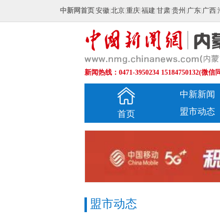
中新网首页
|
安徽
|
北京
|
重庆
|
福建
|
甘肃
|
贵州
|
广东
|
广西
|
新闻热线：0471-3950234 15184750132(微信
中新新闻
盟市动态
首页
盟市动态