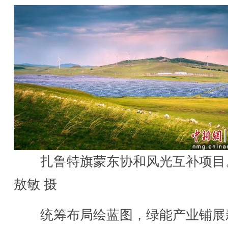
扎鲁特旗蒙东协和风光互补项目
敖敏 摄
统筹布局绘蓝图，绿能产业铺展