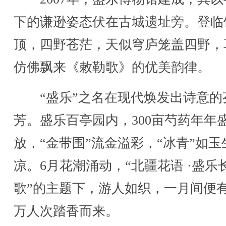
下的谦逊姿态伏在古城遗址旁。登临
顶，四野苍茫，天似穹庐笼盖四野，
仿佛飘来《敕勒歌》的优美韵律。
“盛乐”之名在现代焕发出诗意的
芳。盛乐百亭园内，300亩芍药年年
放，“金带围”流金溢彩，“冰青”如玉
凉。6月花潮涌动，“北疆花语 ·盛乐
歌”的主题下，游人如织，一月间便有
万人次踏香而来。