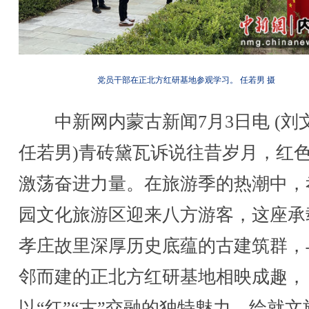
党员干部在正北方红研基地参观学习。 任若男 摄
中新网内蒙古新闻7月3日电 (刘
任若男)青砖黛瓦诉说往昔岁月，红
激荡奋进力量。在旅游季的热潮中，
园文化旅游区迎来八方游客，这座承
孝庄故里深厚历史底蕴的古建筑群，
邻而建的正北方红研基地相映成趣，
以“红”“古”交融的独特魅力，绘就文