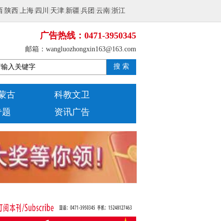
西
|
陕西
|
上海
|
四川
|
天津
|
新疆
|
兵团
|
云南
|
浙江
广告热线：0471-3950345
邮箱：wangluozhongxin163@163.com
搜 索
蒙古
科教文卫
专题
资讯广告