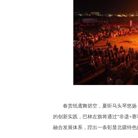
春赏纸鸢舞碧空，夏听马头琴悠扬，
的创新实践，巴林左旗将通过“非遗+赛事
融合发展体系，蹚出一条彰显北疆特色