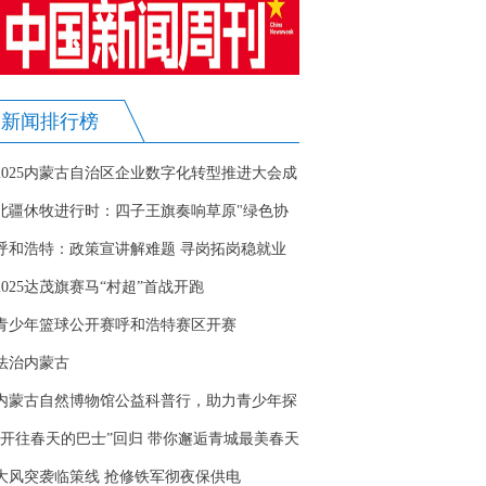
新闻排行榜
2025内蒙古自治区企业数字化转型推进大会成
功举办
北疆休牧进行时：四子王旗奏响草原"绿色协
奏曲"
呼和浩特：政策宣讲解难题 寻岗拓岗稳就业
2025达茂旗赛马“村超”首战开跑
青少年篮球公开赛呼和浩特赛区开赛
法治内蒙古
内蒙古自然博物馆公益科普行，助力青少年探
索自然科学奥秘
“开往春天的巴士”回归 带你邂逅青城最美春天
大风突袭临策线 抢修铁军彻夜保供电