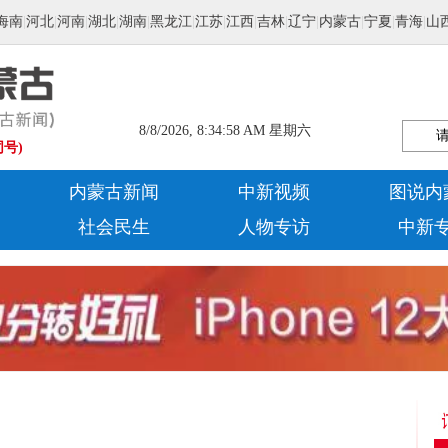
海南
|
河北
|
河南
|
湖北
|
湖南
|
黑龙江
|
江苏
|
江西
|
吉林
|
辽宁
|
内蒙古
|
宁夏
|
青海
|
山
8/8/2026, 8:34:59 AM 星期六
同号)
内蒙古新闻
中新视频
图说内
社会民生
人物专访
中新