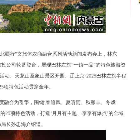
美北疆行”文旅体农商融合系列活动新闻发布会上，林东
旅投公司轮番登台，展现巴林左旗“一镇一品”的特色旅游资
活动、天龙山圣象山景区开园、辽上京·2025巴林左旗半程
25项特色活动贯穿全年。
深度融合为引擎，围绕‘春追风、夏听雨、秋酿丰、冬戏
的25项特色活动，打造‘月月有主题、季季有爆点’的全域
局局长孙忠海介绍道。