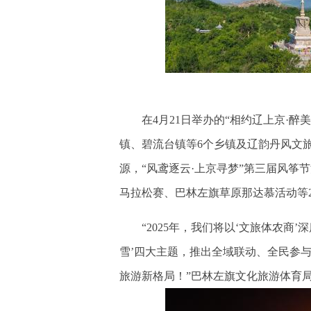
在4月21日举办的“相约辽上京·醉
镇、碧流台镇等6个乡镇及辽韵丹风文
源，“风鸢逐云·上京寻梦”第三届风筝节
马拉松赛、巴林左旗草原那达慕活动等
“2025年，我们将以‘文旅体农商’
雪’四大主题，推出全域联动、全民参与
旅游新格局！”巴林左旗文化旅游体育