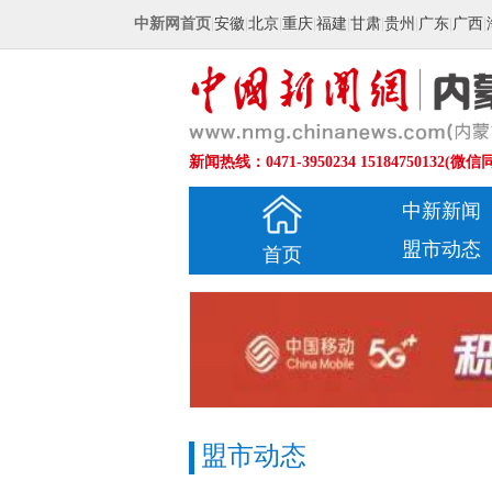
中新网首页
|
安徽
|
北京
|
重庆
|
福建
|
甘肃
|
贵州
|
广东
|
广西
|
新闻热线：0471-3950234 15184750132(微信
中新新闻
盟市动态
首页
盟市动态