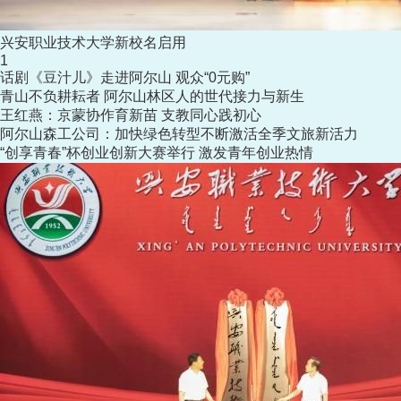
兴安职业技术大学新校名启用
1
话剧《豆汁儿》走进阿尔山 观众“0元购”
青山不负耕耘者 阿尔山林区人的世代接力与新生
王红燕：京蒙协作育新苗 支教同心践初心
阿尔山森工公司：加快绿色转型不断激活全季文旅新活力
“创享青春”杯创业创新大赛举行 激发青年创业热情