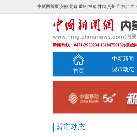
中新网首页
|
安徽
|
北京
|
重庆
|
福建
|
甘肃
|
贵州
|
广东
|
广西
|
新闻热线：0471-3950234 15184750132(微信
中新新闻
盟市动态
首页
盟市动态