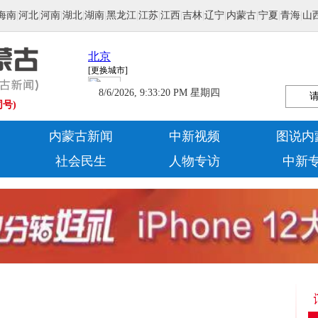
海南
|
河北
|
河南
|
湖北
|
湖南
|
黑龙江
|
江苏
|
江西
|
吉林
|
辽宁
|
内蒙古
|
宁夏
|
青海
|
山
8/6/2026, 9:33:20 PM 星期四
同号)
内蒙古新闻
中新视频
图说内
社会民生
人物专访
中新