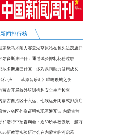
新闻排行榜
国家级马术耐力赛云湖草原站在包头达茂旗开
赛
鄂尔多斯康巴什：通过试验抑制花粉过敏
鄂尔多斯康巴什区：多彩课间助力健康成长
《和·声——草原音乐汇》唱响暖城之夜
内蒙古开展校外培训机构安全生产检查
内蒙古自治区十六运、七残运开闭幕式排演启
动
沿黄八省区外资证明实现互通互认 内蒙古营
商环境再优化
呼和浩特中招咨询会：近50所学校设展，超万
名家长学生到场
2026新教育实验研讨会在内蒙古临河启幕