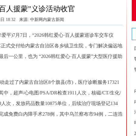
·百人援蒙”义诊活动收官
日 18:32
来源: 中新网内蒙古新闻
平)7月7日，“2026韩红爱心·百人援蒙巡诊车交车仪
诊车正式交付给内蒙古自治区各乡镇卫生院，专门解决偏远地
一公里，也为 “2026韩红爱心·百人援蒙”大型医疗援助
走过了内蒙古自治区8个旗县(市)，医疗诊断服务17321
，超声/心电图/PSA/DR检查1911人次，核磁/CT/生化/
8人次，发放药品数量10875单位，后续治疗现场登记134
完成免费白内障手术278例，其中乌兰察布市94例，二连浩