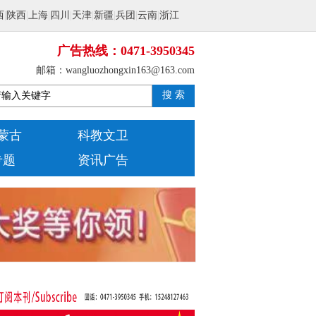
西
|
陕西
|
上海
|
四川
|
天津
|
新疆
|
兵团
|
云南
|
浙江
广告热线：0471-3950345
邮箱：wangluozhongxin163@163.com
搜 索
蒙古
科教文卫
专题
资讯广告