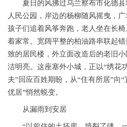
夏日的风拂过乌兰察布市化德县
人民公园，岸边的杨柳随风摇曳，广
孩子们追着风筝奔跑，老人坐在长椅
着家常。宽阔平整的柏油路串联起错
致的居民楼，外立面改造后的老旧小
洁明亮。这座塞外小城，正以“绣花
夫”回应百姓期盼，从“住有所居”向“
优居”悄然蜕变。
从漏雨到安居
“以前住的土坯房，墙裂了缝，