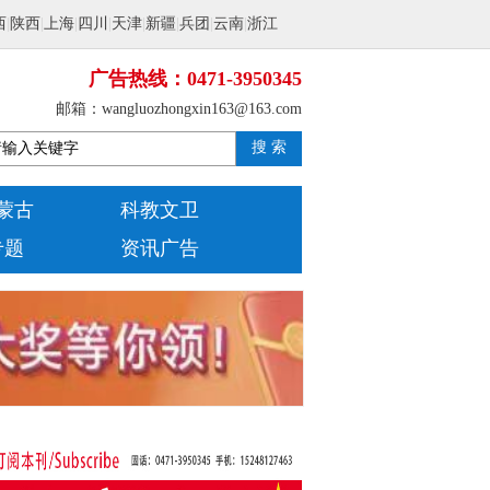
西
|
陕西
|
上海
|
四川
|
天津
|
新疆
|
兵团
|
云南
|
浙江
广告热线：0471-3950345
邮箱：wangluozhongxin163@163.com
搜 索
蒙古
科教文卫
专题
资讯广告