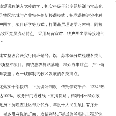
绩观课程纳入党校教学，抓实科级干部专题培训与常态化
足牧区地域与产业特色创新授课模式，把党课搬进沙生种
户围学、项目研学等形式，打通基层理论学习末梢。阿拉
托牧区党员流动特点，采用马背宣讲、牧户围坐学等接地气
”
立整改台账实行闭环销号。旗、苏木镇分层梳理各类问
镇专项整治项目。围绕惠农补贴落地、群众办事堵点、产业链
向攻坚，逐一破解制约牧区发展的各类痛点。
实干部接访、下沉调研制度，依托信访平台、12345热
达100%。政务部门通过线上直播答疑，精准回应群众政
党员下沉嘎查社区帮办代办，年度十大民生项目有序开
、城乡电网提质扩面、通信网络扩容提质等惠民工程加快