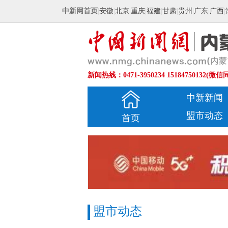
中新网首页
|
安徽
|
北京
|
重庆
|
福建
|
甘肃
|
贵州
|
广东
|
广西
|
新闻热线：0471-3950234 15184750132(微信
中新新闻
盟市动态
首页
盟市动态