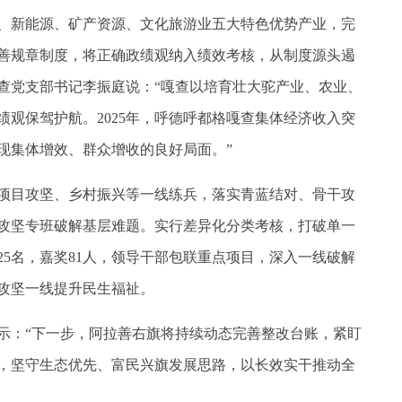
、新能源、矿产资源、文化旅游业五大特色优势产业，完
善规章制度，将正确政绩观纳入绩效考核，从制度源头遏
查党支部书记李振庭说：“嘎查以培育壮大驼产业、农业、
观保驾护航。2025年，呼德呼都格嘎查集体经济收入突
实现集体增效、群众增收的良好局面。”
目攻坚、乡村振兴等一线练兵，落实青蓝结对、骨干攻
攻坚专班破解基层难题。实行差异化分类考核，打破单一
5名，嘉奖81人，领导干部包联重点项目，深入一线破解
在攻坚一线提升民生福祉。
：“下一步，阿拉善右旗将持续动态完善整改台账，紧盯
，坚守生态优先、富民兴旗发展思路，以长效实干推动全