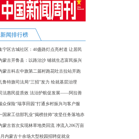
新闻排行榜
集宁区古城社区：40盏路灯点亮村道 让居民
夜间出行更安心
内蒙古开鲁县：以路治沙 铺就生态富民振兴
路
内蒙古科左中旗第二届村跑花吐古拉站开跑
扎鲁特旗司法局“三招”发力 绘就基层治理
新“枫”景
司法惠民提质效 法治护航促发展——阿拉善
盟公共法律服务工作成效显著
瑞众保险“瑞享田园”打通乡村振兴与客户服
务“最后一公里”
一国家工信部乳业“揭榜挂帅”攻坚任务落地赤
峰
内蒙古首次实现林草地类回流 净流入206万亩
5月内蒙古十余场大型校园招聘促就业