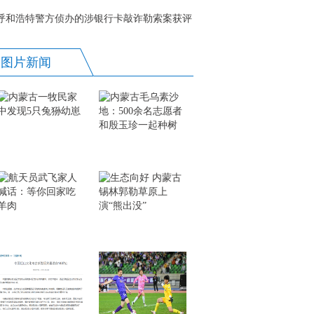
呼和浩特警方侦办的涉银行卡敲诈勒索案获评
全国精品案例
图片新闻