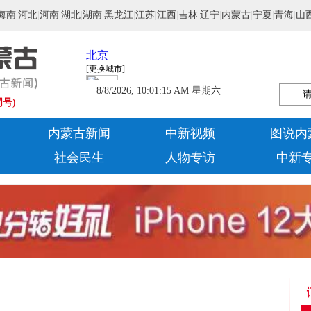
海南
|
河北
|
河南
|
湖北
|
湖南
|
黑龙江
|
江苏
|
江西
|
吉林
|
辽宁
|
内蒙古
|
宁夏
|
青海
|
山
8/8/2026, 10:01:16 AM 星期六
同号)
内蒙古新闻
中新视频
图说内
社会民生
人物专访
中新