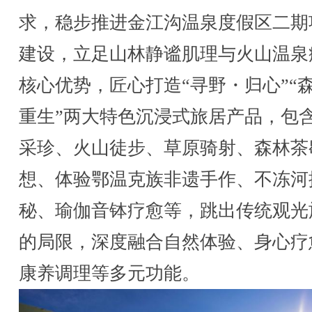
求，稳步推进金江沟温泉度假区二期
建设，立足山林静谧肌理与火山温泉
核心优势，匠心打造“寻野・归心”“
重生”两大特色沉浸式旅居产品，包
采珍、火山徒步、草原骑射、森林茶
想、体验鄂温克族非遗手作、不冻河
秘、瑜伽音钵疗愈等，跳出传统观光
的局限，深度融合自然体验、身心疗
康养调理等多元功能。