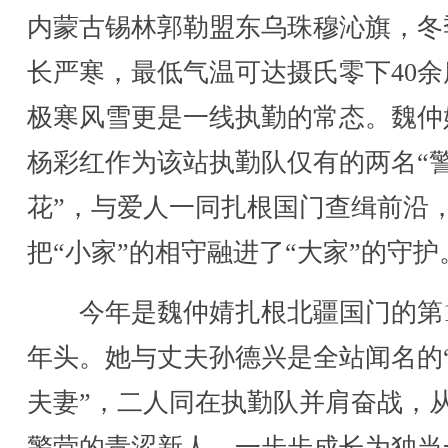
内蒙古锡林郭勒盟东乌珠穆沁旗，冬
长严寒，最低气温可达摄氏零下40余
极寒风雪更是一线执勤的常态。魏仲
杨彩红作为该站执勤队仅有的两名“
花”，与爱人一同扎根国门查缉前沿
把“小家”的相守融进了“大家”的守护
今年是魏仲婧扎根北疆国门的第1
年头。她与丈夫孙德兴是全站闻名的
夫妻”，二人同在执勤队并肩奋战，
警营的青涩新人，一步步成长为独当