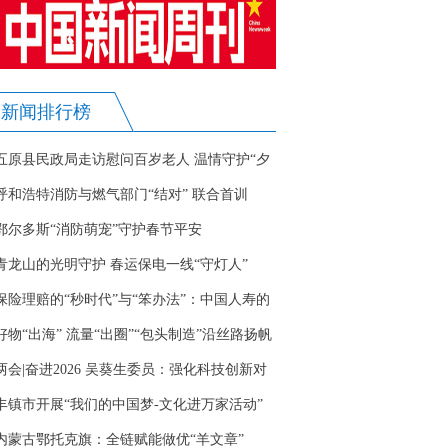
新闻排行榜
五原县民政局走访慰问百岁老人 温情守护“夕
阳红”
呼和浩特消防与燃气部门“结对” 联合首训
鄂尔多斯“消防萌宠”守护春节平安
青龙山的光明守护 春运保电一线“守灯人”
保险理赔的“秒时代”与“笨办法”：中国人寿的
温暖守护实践
好物“出海” 流量“出圈”“包头制造”沿丝路扬帆
远航
两会|奋进2026 吴葵生委员：强化科技创新对
高质量发展的根本支撑
丰镇市开展“我们的中国梦-文化进万家活动”
内蒙古鄂托克旗：全链赋能做优“羊文章”