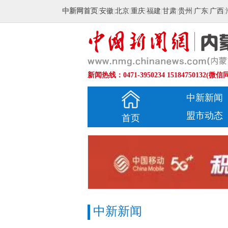
中新网首页
|
安徽
|
北京
|
重庆
|
福建
|
甘肃
|
贵州
|
广东
|
广西
|
新闻热线：0471-3950234 15184750132(微信
中新新闻
盟市动态
首页
中新新闻