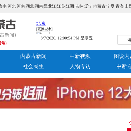
海南
|
河北
|
河南
|
湖北
|
湖南
|
黑龙江
|
江苏
|
江西
|
吉林
|
辽宁
|
内蒙古
|
宁夏
|
青海
|
山
8/7/2026, 12:00:56 PM 星期五
同号)
内蒙古新闻
中新视频
图说内
社会民生
人物专访
中新