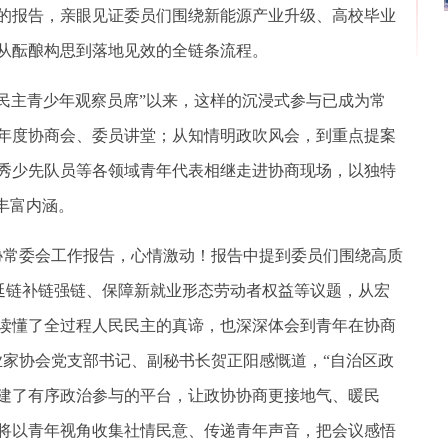
的报告，亲眼见证委员们围绕新能源产业升级、高校毕业
从酝酿构思到落地见效的全链条流程。
商民主青少年观察员席”以来，这样的沉浸式参与已成为常
年度协商会、委员讲堂；从知情明政吹风会，到重点提案
秀少先队员等各领域青年代表相继走进协商现场，以独特
丰富内涵。
常委会工作报告，心情激动！报告中提到委员们围绕高质
业延链补链强链、保障新就业形态劳动者权益等议题，从宏
读懂了全过程人民民主的真谛，也深深体会到青年在协商
业家协会党支部书记、副秘书长贺正阳感慨道，“自治区政
建了有序政治参与的平台，让政协协商更接地气、暖民
将以青年视角收集社情民意、传递青年声音，把会议感悟