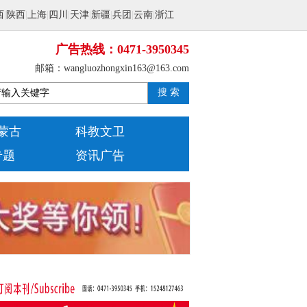
西
|
陕西
|
上海
|
四川
|
天津
|
新疆
|
兵团
|
云南
|
浙江
广告热线：0471-3950345
邮箱：wangluozhongxin163@163.com
搜 索
蒙古
科教文卫
专题
资讯广告