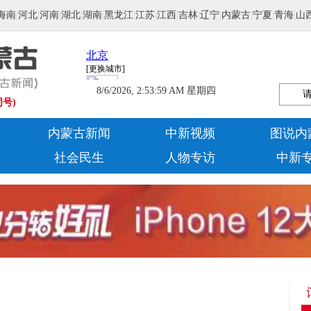
海南
|
河北
|
河南
|
湖北
|
湖南
|
黑龙江
|
江苏
|
江西
|
吉林
|
辽宁
|
内蒙古
|
宁夏
|
青海
|
山
8/6/2026, 2:54:00 AM 星期四
同号)
内蒙古新闻
中新视频
图说内
社会民生
人物专访
中新