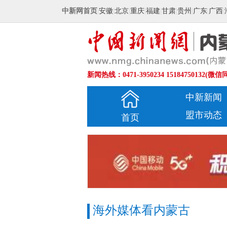
中新网首页
|
安徽
|
北京
|
重庆
|
福建
|
甘肃
|
贵州
|
广东
|
广西
|
新闻热线：0471-3950234 15184750132(微信
中新新闻
盟市动态
首页
海外媒体看内蒙古