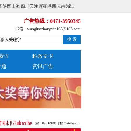
西
|
陕西
|
上海
|
四川
|
天津
|
新疆
|
兵团
|
云南
|
浙江
广告热线：0471-3950345
邮箱：wangluozhongxin163@163.com
搜 索
蒙古
科教文卫
专题
资讯广告