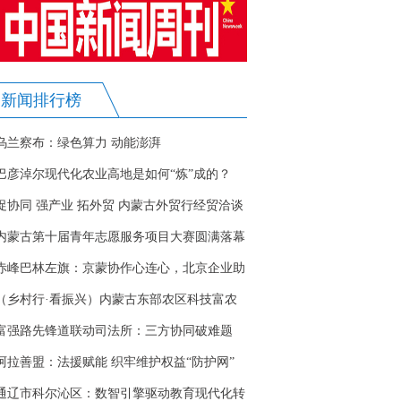
新闻排行榜
乌兰察布：绿色算力 动能澎湃
巴彦淖尔现代化农业高地是如何“炼”成的？
促协同 强产业 拓外贸 内蒙古外贸行经贸洽谈
活动在北京举办
内蒙古第十届青年志愿服务项目大赛圆满落幕
赤峰巴林左旗：京蒙协作心连心，北京企业助
力促振兴
（乡村行·看振兴）内蒙古东部农区科技富农
小妙招：冬日为农田做“体检”
富强路先锋道联动司法所：三方协同破难题
邻里调解显成效
阿拉善盟：法援赋能 织牢维护权益“防护网”
通辽市科尔沁区：数智引擎驱动教育现代化转