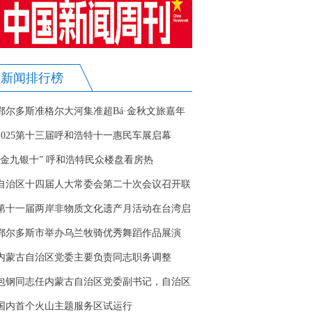
新闻排行榜
鄂尔多斯准格尔大河集准超Bá·金秋文旅嘉年
华开幕
2025第十三届呼和浩特十一惠民车展启幕
“金九银十” 呼和浩特民众楼盘看房热
自治区十四届人大常委会第二十次会议召开联
组会议
第十一届两岸非物质文化遗产月活动在台湾启
幕
鄂尔多斯市举办乌兰牧骑优秀舞蹈作品展演
内蒙古自治区党委主要负责同志职务调整
包钢同志任内蒙古自治区党委副书记，自治区
人民政府党组书记
国内首个火山主题服务区试运行