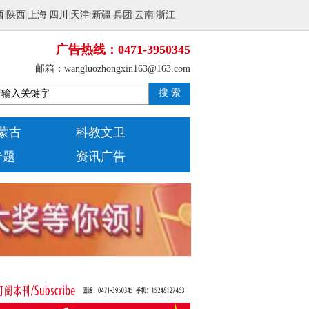
西
|
陕西
|
上海
|
四川
|
天津
|
新疆
|
兵团
|
云南
|
浙江
广告热线：0471-3950345
邮箱：wangluozhongxin163@163.com
搜 索
蒙古
科教文卫
专题
资讯广告