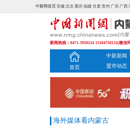
中新网首页
|
安徽
|
北京
|
重庆
|
福建
|
甘肃
|
贵州
|
广东
|
广西
|
新闻热线：0471-3950234 15184750132(微信
中新新闻
盟市动态
首页
海外媒体看内蒙古