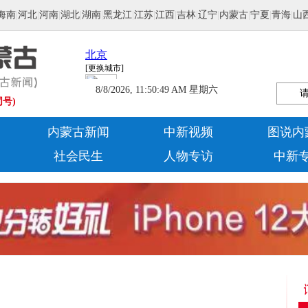
海南
|
河北
|
河南
|
湖北
|
湖南
|
黑龙江
|
江苏
|
江西
|
吉林
|
辽宁
|
内蒙古
|
宁夏
|
青海
|
山
8/8/2026, 11:50:50 AM 星期六
同号)
内蒙古新闻
中新视频
图说内
社会民生
人物专访
中新