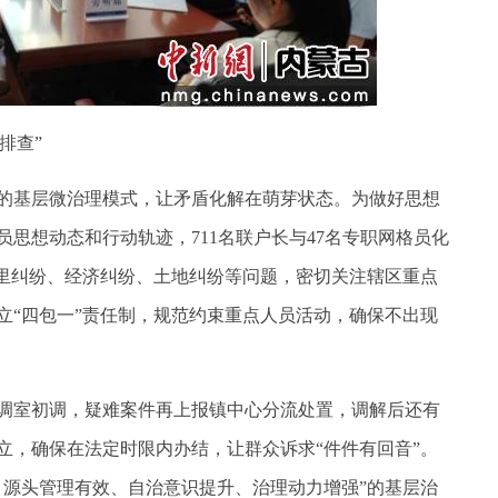
排查”
的基层微治理模式，让矛盾化解在萌芽状态。为做好思想
思想动态和行动轨迹，711名联户长与47名专职网格员化
邻里纠纷、经济纠纷、土地纠纷等问题，密切关注辖区重点
立“四包一”责任制，规范约束重点人员活动，确保不出现
室初调，疑难案件再上报镇中心分流处置，调解后还有
立，确保在法定时限内办结，让群众诉求“件件有回音”。
、源头管理有效、自治意识提升、治理动力增强”的基层治