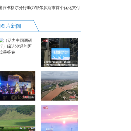
益担当
建行准格尔分行助力鄂尔多斯市首个优化支付
服务重点示范商圈落地
图片新闻