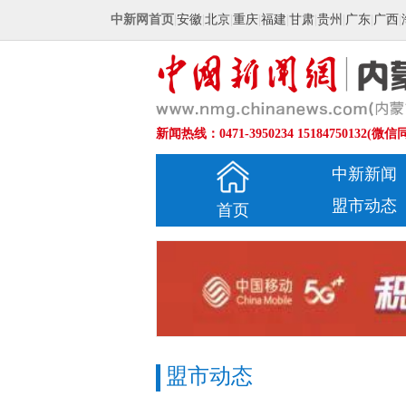
中新网首页
|
安徽
|
北京
|
重庆
|
福建
|
甘肃
|
贵州
|
广东
|
广西
|
新闻热线：0471-3950234 15184750132(微信
中新新闻
盟市动态
首页
盟市动态