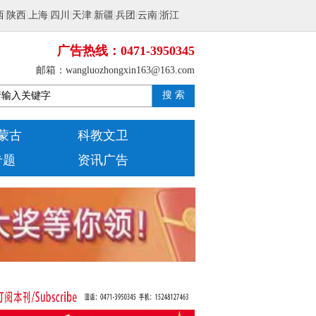
西
|
陕西
|
上海
|
四川
|
天津
|
新疆
|
兵团
|
云南
|
浙江
广告热线：0471-3950345
邮箱：wangluozhongxin163@163.com
搜 索
蒙古
科教文卫
专题
资讯广告