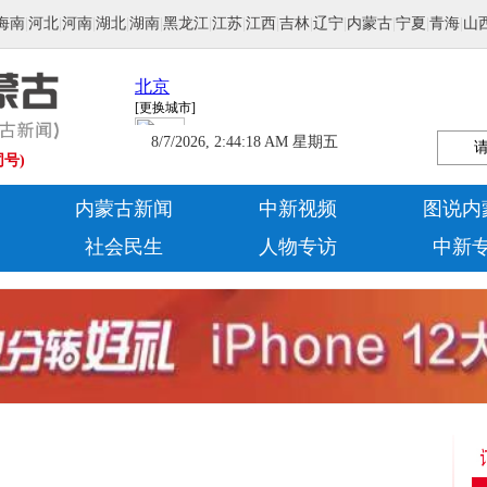
海南
|
河北
|
河南
|
湖北
|
湖南
|
黑龙江
|
江苏
|
江西
|
吉林
|
辽宁
|
内蒙古
|
宁夏
|
青海
|
山
8/7/2026, 2:44:19 AM 星期五
同号)
内蒙古新闻
中新视频
图说内
社会民生
人物专访
中新