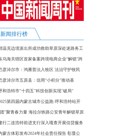
新闻排行榜
鄂温克边境派出所成功救助草原深处迷路务工
人员
东乌海关辖区首家备案跨境电商企业“解锁”跨
境电商业务
巴彦淖尔市：鸿雁普法入牧区 法治守护牧民
心
巴彦淖尔市五原县：信用“小积分”推动基
层“大治理”
呼和浩特市“十四五”科技创新实现“破局”
2025第四届内蒙古城市公益跑·呼和浩特站开
幕
“团”聚青春力量 海拉尔铁路公安青年解锁草原
红色记忆
建行二连浩特前进支行深入嘎查开展信贷服务
惠民举措暖民心
内蒙古体彩发布2024年社会责任报告 彰显公