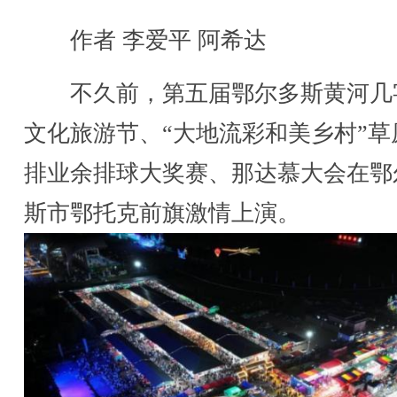
作者 李爱平 阿希达
不久前，第五届鄂尔多斯黄河几
文化旅游节、“大地流彩和美乡村”草
排业余排球大奖赛、那达慕大会在鄂
斯市鄂托克前旗激情上演。