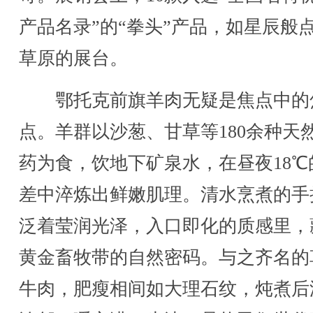
产品名录”的“拳头”产品，如星辰般
草原的展台。
鄂托克前旗羊肉无疑是焦点中的
点。羊群以沙葱、甘草等180余种天
药为食，饮地下矿泉水，在昼夜18℃
差中淬炼出鲜嫩肌理。清水烹煮的手
泛着莹润光泽，入口即化的质感里，
黄金畜牧带的自然密码。与之齐名的
牛肉，肥瘦相间如大理石纹，炖煮后