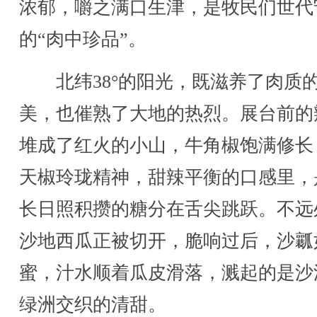
浓郁，嚼之满口生津，是牧民们世代
的“肉中珍品”。
北纬38°的阳光，既滋养了肉质
美，也催熟了大地的热烈。展台前的
堆成了红火的小山，牛角椒饱满修长
天椒玲珑精神，甜辣平衡的口感里，
长日照积攒的糖分在舌尖跳跃。不远
沙地西瓜正被切开，脆响过后，沙瓤
蜜，汁水顺着瓜皮滑落，溅起的是沙
绿洲交织的清甜。