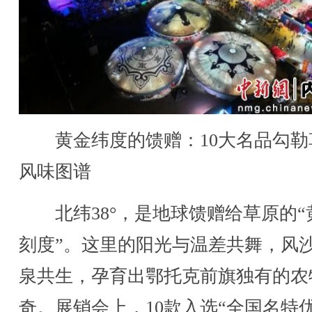
黄金纬度的馈赠：10大名品勾勒
风味图谱
北纬38°，是地球馈赠给草原的“
刻度”。这里的阳光与温差共舞，风
泉共生，孕育出鄂托克前旗独有的农
奇。展销会上，10款入选“全国名特