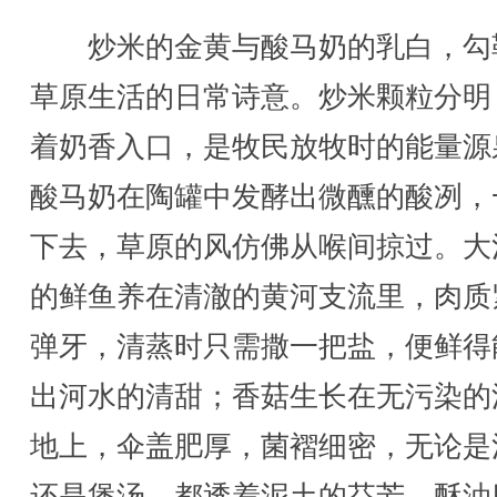
炒米的金黄与酸马奶的乳白，勾
草原生活的日常诗意。炒米颗粒分明
着奶香入口，是牧民放牧时的能量源
酸马奶在陶罐中发酵出微醺的酸冽，
下去，草原的风仿佛从喉间掠过。大
的鲜鱼养在清澈的黄河支流里，肉质
弹牙，清蒸时只需撒一把盐，便鲜得
出河水的清甜；香菇生长在无污染的
地上，伞盖肥厚，菌褶细密，无论是
还是煲汤，都透着泥土的芬芳。酥油