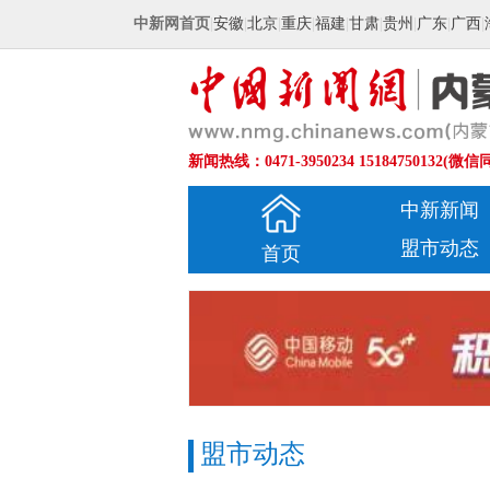
中新网首页
|
安徽
|
北京
|
重庆
|
福建
|
甘肃
|
贵州
|
广东
|
广西
|
新闻热线：0471-3950234 15184750132(微信
中新新闻
盟市动态
首页
盟市动态