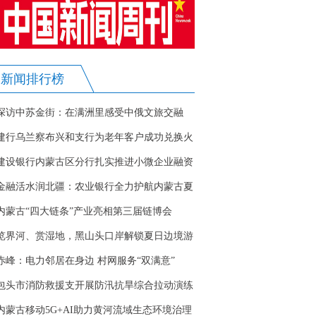
新闻排行榜
探访中苏金街：在满洲里感受中俄文旅交融
建行乌兰察布兴和支行为老年客户成功兑换火
烧残损币
建设银行内蒙古区分行扎实推进小微企业融资
协调工作机制
金融活水润北疆：农业银行全力护航内蒙古夏
粮生产
内蒙古“四大链条”产业亮相第三届链博会
览界河、赏湿地，黑山头口岸解锁夏日边境游
新体验
赤峰：电力邻居在身边 村网服务“双满意”
包头市消防救援支开展防汛抗旱综合拉动演练
内蒙古移动5G+AI助力黄河流域生态环境治理