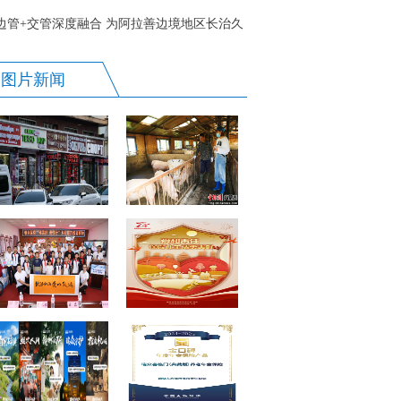
边管+交管深度融合 为阿拉善边境地区长治久
安赋能
图片新闻