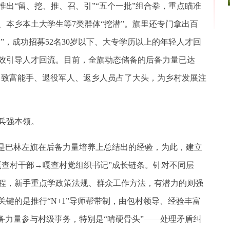
出“留、挖、推、召、引”“五个一批”组合拳，重点瞄准
、本乡本土大学生等7类群体“挖潜”。旗里还专门拿出百
”，成功招募52名30岁以下、大专学历以上的年轻人才回
效引导人才回流。目前，全旗动态储备的后备力量已达
2人，致富能手、退役军人、返乡人员占了大头，为乡村发展注
兵强本领。
是巴林左旗在后备力量培养上总结出的经验，为此，建立
嘎查村干部→嘎查村党组织书记”成长链条。针对不同层
程，新手重点学政策法规、群众工作方法，有潜力的则强
键的是推行“N+1”导师帮带制，由包村领导、经验丰富
备力量参与村级事务，特别是“啃硬骨头”——处理矛盾纠