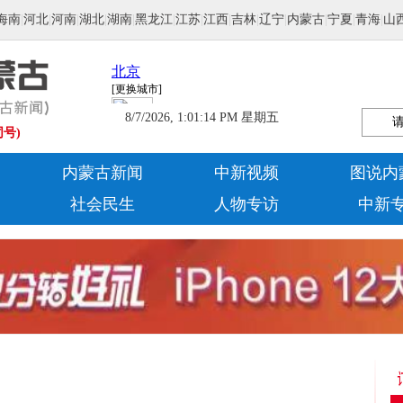
海南
|
河北
|
河南
|
湖北
|
湖南
|
黑龙江
|
江苏
|
江西
|
吉林
|
辽宁
|
内蒙古
|
宁夏
|
青海
|
山
8/7/2026, 1:01:15 PM 星期五
同号)
内蒙古新闻
中新视频
图说内
社会民生
人物专访
中新