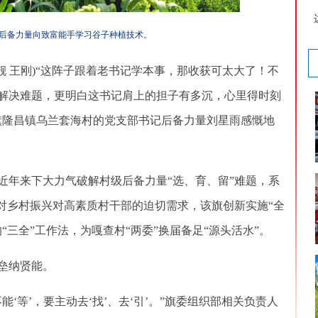
后备力量向致富能手学习谷子种植技术。
 王刚)“这阵子跟着老书记学本事，那收获可太大了！不
解决难题，更明白这书记肩上的担子有多沉，心里得时刻
旗隆昌镇乌兰套海村的党支部书记后备力量刘星雨感慨地
年来下大力气破解村级后备力量“选、育、留”难题，系
面对乡村振兴对高素质村干部的迫切需求，该旗创新实施“全
“三全”工作法，为嘎查村“两委”换届备足“源头活水”。
垒纳贤能。
等’，要主动去‘找’、去‘引’。”旗委组织部相关负责人