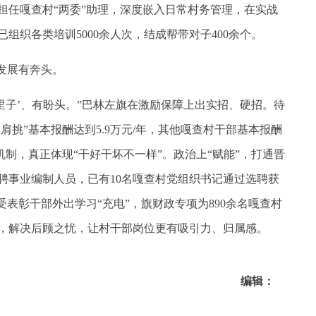
担任嘎查村“两委”助理，深度嵌入日常村务管理，在实战
组织各类培训5000余人次，结成帮带对子400余个。
发展有奔头。
子’、有盼头。”巴林左旗在激励保障上出实招、硬招。待
肩挑”基本报酬达到5.9万元/年，其他嘎查村干部基本报酬
机制，真正体现“干好干坏不一样”。政治上“赋能”，打通晋
聘事业编制人员，已有10名嘎查村党组织书记通过选聘获
受表彰干部外出学习“充电”，旗财政专项为890余名嘎查村
，解决后顾之忧，让村干部岗位更有吸引力、归属感。
编辑：