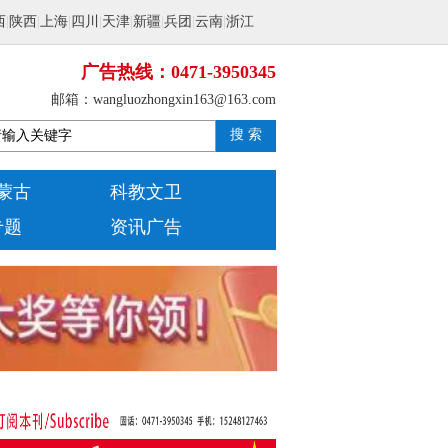
西
|
陕西
|
上海
|
四川
|
天津
|
新疆
|
兵团
|
云南
|
浙江
广告热线：0471-3950345
邮箱：wangluozhongxin163@163.com
搜 索
蒙古
科教文卫
专题
资讯广告