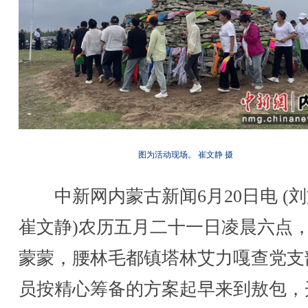
图为活动现场。 崔文静 摄
中新网内蒙古新闻6月20日电 (
崔文静)农历五月二十一日凌晨六点
蒙蒙，腰林毛都镇塔林艾力嘎查党支
员按精心筹备的方案起早来到敖包，