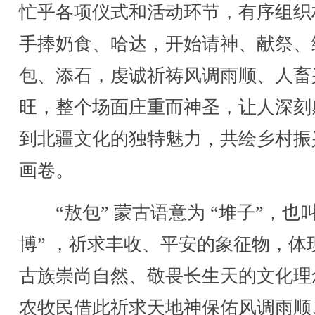
忙乎各项仪式和活动环节，有序组织
手捧奶食、哈达，开始请神、献祭、
包、添石，虔诚祈祷风调雨顺、人畜
旺，整个场面庄重而神圣，让人深刻
到北疆文化的独特魅力，共绘乡村振
画卷。
“敖包” 蒙古语意为 “堆子”，也叫
博” ，祈求丰收、平安的象征物，体
古族崇尚自然、敬畏长生天的文化理
农牧民借此祈求天地神保佑风调雨顺